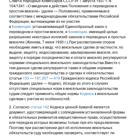
Совета Народных Комиссаров СССР от 7 августа 1937 г. N
104/1341 «О введении в действие Положения о переводном и
простом векселе» (далее — Положение), применяемым в
соответствии с международными обязательствами Российской
Федерации, вытекающими из ее участия
в
Конвенции,
устанавливающей Единообразный закон о
переводном и простом векселе, и
Конвенции,
имеющей целью
разрешение некоторых коллизий законов о переводных и простых
векселях (Женева, 7 июня 1930 г.).При рассмотрении споров
необходимо иметь в виду, что вексельные сделки (в частности, по
выдаче, акцепту, индоссированию, авалированию векселя, его
акцепту в порядке посредничества и оплате векселя) регулируются
нормами специального вексельного законодательства.Вместе с
тем данные сделки регулируются также и общими нормами
гражданского законодательства о сделках и обязательствах
(статьи
153
—
181,
307
—
419
Гражданского кодекса Российской
Федерации) (далее — Кодекс). Исходя из этого в случаях
отсутствия специальных норм в вексельном законодательстве
судам следует применять общие нормы
Кодекса
к вексельным
сделкам с учетом их особенностей.
2. Согласно
статье 142
Кодекса ценной бумагой является
документ, удостоверяющий с соблюдением установленной формы
и обязательных реквизитов имущественные права, осуществление
или передача которых возможны только при его предъявлении.
Поэтому при рассмотрении дел об исполнении вексельных
обязательств суду необходимо проверять, соответствует ли