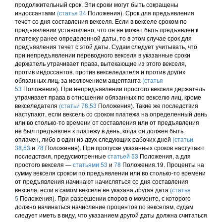
продолжительный срок. Эти сроки могут быть сокращены
индоссантами
(статья 34
Положения). Срок для предъявления
течет со дня составления векселя. Если в векселе сроком по
предъявлении установлено, что он не может быть предъявлен к
платежу ранее определенной даты, то в этом случае срок для
предъявления течет с этой даты. Судам следует учитывать, что
при непредъявлении переводного векселя в указанные сроки
держатель утрачивает права, вытекающие из этого векселя,
против индоссантов, против векселедателя и против других
обязанных лиц, за исключением акцептанта
(статья
53
Положения). При непредъявлении простого векселя держатель
утрачивает права в отношении обязанных по векселю лиц, кроме
векселедателя
(статьи 78,
53
Положения). Такие же последствия
наступают, если вексель со сроком платежа на определенный день
или во столько-то времени от составления или от предъявления
не был предъявлен к платежу в день, когда он должен быть
оплачен, либо в один из двух следующих рабочих дней
(статьи
38,
53
и
78
Положения). При пропуске указанных сроков наступают
последствия, предусмотренные
статьей 53
Положения, а для
простого векселя —
статьями 53
и
78
Положения.19. Проценты на
сумму векселя сроком по предъявлении или во столько-то времени
от предъявления начинают начисляться со дня составления
векселя, если в самом векселе не указана другая дата
(статья
5
Положения). При разрешении споров о моменте, с которого
должно начинаться начисление процентов по векселям, судам
следует иметь в виду, что указанием другой даты должна считаться