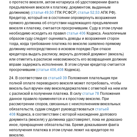
о протесте векселя, актом нотариуса об удостоверении факта
предъявления векселя к платежу, документом, выданным
должником)
(статьи 49,50
ГПК РСФСР;
статьи 52,53
АПК РФ).
Кредитор, который не в состоянии опровергнуть возражения
прямого должника об отсутствии надлежащего предъявления
векселя к платежу, считается просрочившим. Суду в этом случае
необходимо исходить из правил
статьи 406
Кодекса. Аналогичным
образом суду следует оценивать доводы и возражения сторон
тогда, когда требование платежа по векселю заявлено прямому
должнику непосредственно в исковом порядке.При отказе
кредитора выдать расписку, вернуть долговой документ (вексель)
или отметить в расписке невозможность его возвращения должник
вправе задержать исполнение. В этом случае кредитор считается
просрочившим
(статьи 406,
408
Кодекса).
24. В соответствии со
статьей 39
Положения плательщик при
полной оплате переводного векселя может потребовать, чтобы
вексель был вручен ему векселедержателем с отметкой на нем или
с распиской в получении платежа. В силу
статьи 78
Положения
данное правило применяется и к простому векселю. При
рассмотрении споров, связанных с неисполнением вексельных
обязательств, судам следует руководствоваться
статьей
408
Кодекса, в соответствии с которой нахождение долгового
документа (векселя) у должника удостоверяет, пока не доказано
иное, прекращение обязательства. Бремя доказывания факта
неполучения платежа в этом случае лежит на кредиторе по
векселю.