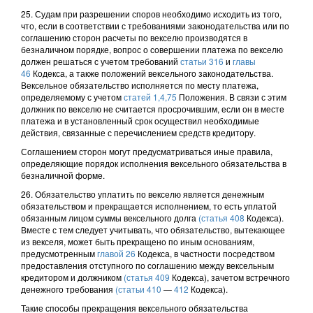
25. Судам при разрешении споров необходимо исходить из того,
что, если в соответствии с требованиями законодательства или по
соглашению сторон расчеты по векселю производятся в
безналичном порядке, вопрос о совершении платежа по векселю
должен решаться с учетом требований
статьи 316
и
главы
46
Кодекса, а также положений вексельного законодательства.
Вексельное обязательство исполняется по месту платежа,
определяемому с учетом
статей 1,
4,
75
Положения. В связи с этим
должник по векселю не считается просрочившим, если он в месте
платежа и в установленный срок осуществил необходимые
действия, связанные с перечислением средств кредитору.
Соглашением сторон могут предусматриваться иные правила,
определяющие порядок исполнения вексельного обязательства в
безналичной форме.
26. Обязательство уплатить по векселю является денежным
обязательством и прекращается исполнением, то есть уплатой
обязанным лицом суммы вексельного долга
(статья 408
Кодекса).
Вместе с тем следует учитывать, что обязательство, вытекающее
из векселя, может быть прекращено по иным основаниям,
предусмотренным
главой 26
Кодекса, в частности посредством
предоставления отступного по соглашению между вексельным
кредитором и должником
(статья 409
Кодекса), зачетом встречного
денежного требования
(статьи 410
—
412
Кодекса).
Такие способы прекращения вексельного обязательства