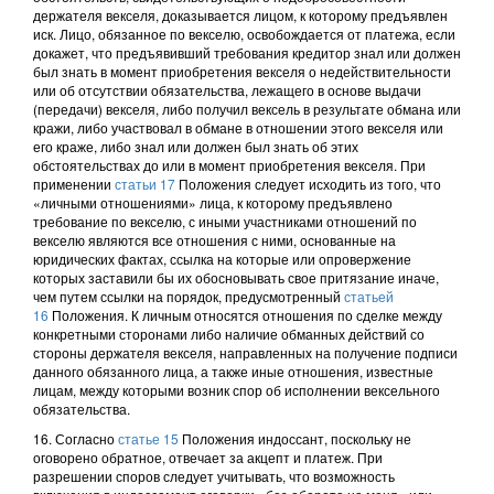
держателя векселя, доказывается лицом, к которому предъявлен
иск. Лицо, обязанное по векселю, освобождается от платежа, если
докажет, что предъявивший требования кредитор знал или должен
был знать в момент приобретения векселя о недействительности
или об отсутствии обязательства, лежащего в основе выдачи
(передачи) векселя, либо получил вексель в результате обмана или
кражи, либо участвовал в обмане в отношении этого векселя или
его краже, либо знал или должен был знать об этих
обстоятельствах до или в момент приобретения векселя. При
применении
статьи 17
Положения следует исходить из того, что
«личными отношениями» лица, к которому предъявлено
требование по векселю, с иными участниками отношений по
векселю являются все отношения с ними, основанные на
юридических фактах, ссылка на которые или опровержение
которых заставили бы их обосновывать свое притязание иначе,
чем путем ссылки на порядок, предусмотренный
статьей
16
Положения. К личным относятся отношения по сделке между
конкретными сторонами либо наличие обманных действий со
стороны держателя векселя, направленных на получение подписи
данного обязанного лица, а также иные отношения, известные
лицам, между которыми возник спор об исполнении вексельного
обязательства.
16. Согласно
статье 15
Положения индоссант, поскольку не
оговорено обратное, отвечает за акцепт и платеж. При
разрешении споров следует учитывать, что возможность