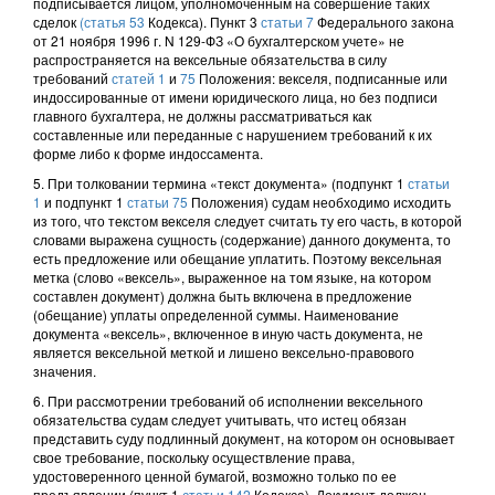
подписывается лицом, уполномоченным на совершение таких
сделок
(статья 53
Кодекса). Пункт 3
статьи 7
Федерального закона
от 21 ноября 1996 г. N 129-ФЗ «О бухгалтерском учете» не
распространяется на вексельные обязательства в силу
требований
статей 1
и
75
Положения: векселя, подписанные или
индоссированные от имени юридического лица, но без подписи
главного бухгалтера, не должны рассматриваться как
составленные или переданные с нарушением требований к их
форме либо к форме индоссамента.
5. При толковании термина «текст документа» (подпункт 1
статьи
1
и подпункт 1
статьи 75
Положения) судам необходимо исходить
из того, что текстом векселя следует считать ту его часть, в которой
словами выражена сущность (содержание) данного документа, то
есть предложение или обещание уплатить. Поэтому вексельная
метка (слово «вексель», выраженное на том языке, на котором
составлен документ) должна быть включена в предложение
(обещание) уплаты определенной суммы. Наименование
документа «вексель», включенное в иную часть документа, не
является вексельной меткой и лишено вексельно-правового
значения.
6. При рассмотрении требований об исполнении вексельного
обязательства судам следует учитывать, что истец обязан
представить суду подлинный документ, на котором он основывает
свое требование, поскольку осуществление права,
удостоверенного ценной бумагой, возможно только по ее
предъявлении (пункт 1
статьи 142
Кодекса). Документ должен