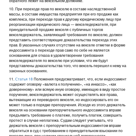
обратного лежит на вексельном должнике.
10. При переходе прав по векселю в составе наследственной
массы, в составе имущества предприятия при его продаже как
комплекса, при переходе прав к другому юридическому лицу при
реорганизации юридического лица — векселедержателя, при
принудительной продаже векселя с публичных торгов
векселедержатель, заявляющий требования по векселю, должен
представить соответствующие доказательства перехода этих
прав. В указанных случаях отсутствие на векселе отметки в форме
индоссамента о переходе прав само по себе не является
основанием для отказа в удовлетворении требования
векселедержателя по векселю при условии, что им будут
представлены доказательства того, что вексель перешел к нему на
законных основаниях.
11.
Статья 18
Положения предусматривает, что, если индоссамент
содержит оговорку «валюта к получению», «на инкассо», «как
доверенному» или всякую иную оговорку, имеющую в виду простое
поручение, векселедержатель может осуществлять все права,
вытекающие из переводного векселя, но индоссировать его он
может только в порядке препоручения. Исходя из этого держатель
векселя на основании препоручительного индоссамента вправе
предъявить требование о платеже, получить платеж, совершить
протест в случае неплатежа. Судам следует учитывать, что
держатель векселя с препоручительным индоссаментом вправе
обратиться в суд с требованием о принудительном взыскании по
векселю лишь при наличии специальной доверенности