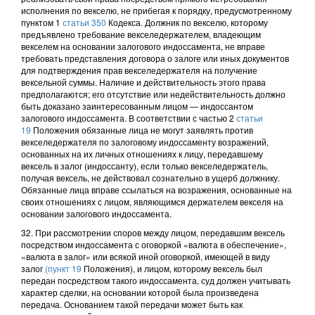
исполнения по векселю, не прибегая к порядку, предусмотренному
пунктом 1
статьи 350
Кодекса. Должник по векселю, которому
предъявлено требование векселедержателем, владеющим
векселем на основании залогового индоссамента, не вправе
требовать представления договора о залоге или иных документов
для подтверждения прав векселедержателя на получение
вексельной суммы. Наличие и действительность этого права
предполагаются; его отсутствие или недействительность должно
быть доказано заинтересованным лицом — индоссантом
залогового индоссамента. В соответствии с частью 2
статьи
19
Положения обязанные лица не могут заявлять против
векселедержателя по залоговому индоссаменту возражений,
основанных на их личных отношениях к лицу, передавшему
вексель в залог (индоссанту), если только векселедержатель,
получая вексель, не действовал сознательно в ущерб должнику.
Обязанные лица вправе ссылаться на возражения, основанные на
своих отношениях с лицом, являющимся держателем векселя на
основании залогового индоссамента.
32. При рассмотрении споров между лицом, передавшим вексель
посредством индоссамента с оговоркой «валюта в обеспечение»,
«валюта в залог» или всякой иной оговоркой, имеющей в виду
залог
(пункт 19
Положения), и лицом, которому вексель был
передан посредством такого индоссамента, суд должен учитывать
характер сделки, на основании которой была произведена
передача. Основанием такой передачи может быть как