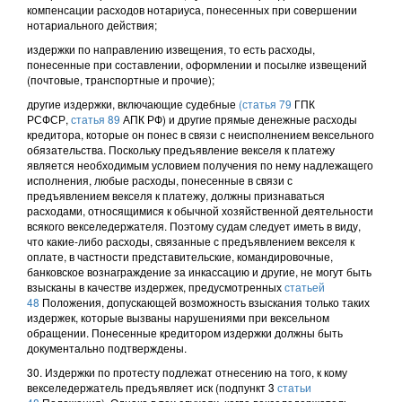
компенсации расходов нотариуса, понесенных при совершении
нотариального действия;
издержки по направлению извещения, то есть расходы,
понесенные при составлении, оформлении и посылке извещений
(почтовые, транспортные и прочие);
другие издержки, включающие судебные
(статья 79
ГПК
РСФСР,
статья 89
АПК РФ) и другие прямые денежные расходы
кредитора, которые он понес в связи с неисполнением вексельного
обязательства. Поскольку предъявление векселя к платежу
является необходимым условием получения по нему надлежащего
исполнения, любые расходы, понесенные в связи с
предъявлением векселя к платежу, должны признаваться
расходами, относящимися к обычной хозяйственной деятельности
всякого векселедержателя. Поэтому судам следует иметь в виду,
что какие-либо расходы, связанные с предъявлением векселя к
оплате, в частности представительские, командировочные,
банковское вознаграждение за инкассацию и другие, не могут быть
взысканы в качестве издержек, предусмотренных
статьей
48
Положения, допускающей возможность взыскания только таких
издержек, которые вызваны нарушениями при вексельном
обращении. Понесенные кредитором издержки должны быть
документально подтверждены.
30. Издержки по протесту подлежат отнесению на того, к кому
векселедержатель предъявляет иск (подпункт 3
статьи