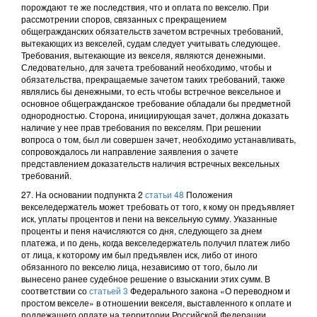
порождают те же последствия, что и оплата по векселю. При
рассмотрении споров, связанных с прекращением
общегражданских обязательств зачетом встречных требований,
вытекающих из векселей, судам следует учитывать следующее.
Требования, вытекающие из векселя, являются денежными.
Следовательно, для зачета требований необходимо, чтобы и
обязательства, прекращаемые зачетом таких требований, также
являлись бы денежными, то есть чтобы встречное вексельное и
основное общегражданское требование обладали бы предметной
однородностью. Сторона, инициирующая зачет, должна доказать
наличие у нее прав требования по векселям. При решении
вопроса о том, был ли совершен зачет, необходимо устанавливать,
сопровождалось ли направление заявления о зачете
представлением доказательств наличия встречных вексельных
требований.
27. На основании подпункта 2
статьи 48
Положения
векселедержатель может требовать от того, к кому он предъявляет
иск, уплаты процентов и пени на вексельную сумму. Указанные
проценты и пеня начисляются со дня, следующего за днем
платежа, и по день, когда векселедержатель получил платеж либо
от лица, к которому им был предъявлен иск, либо от иного
обязанного по векселю лица, независимо от того, было ли
вынесено ранее судебное решение о взыскании этих сумм. В
соответствии со
статьей 3
Федерального закона «О переводном и
простом векселе» в отношении векселя, выставленного к оплате и
подлежащего оплате на территории Российской Федерации,