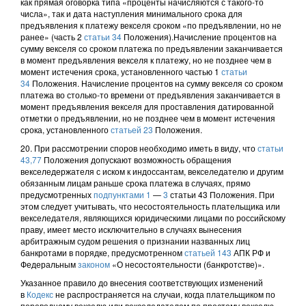
как прямая оговорка типа «проценты начисляются с такого-то
числа», так и дата наступления минимального срока для
предъявления к платежу векселя сроком «по предъявлении, но не
ранее» (часть 2
статьи 34
Положения).Начисление процентов на
сумму векселя со сроком платежа по предъявлении заканчивается
в момент предъявления векселя к платежу, но не позднее чем в
момент истечения срока, установленного частью 1
статьи
34
Положения. Начисление процентов на сумму векселя со сроком
платежа во столько-то времени от предъявления заканчивается в
момент предъявления векселя для проставления датированной
отметки о предъявлении, но не позднее чем в момент истечения
срока, установленного
статьей 23
Положения.
20. При рассмотрении споров необходимо иметь в виду, что
статьи
43,
77
Положения допускают возможность обращения
векселедержателя с иском к индоссантам, векселедателю и другим
обязанным лицам раньше срока платежа в случаях, прямо
предусмотренных
подпунктами 1
—
3
статьи 43 Положения. При
этом следует учитывать, что несостоятельность плательщика или
векселедателя, являющихся юридическими лицами по российскому
праву, имеет место исключительно в случаях вынесения
арбитражным судом решения о признании названных лиц
банкротами в порядке, предусмотренном
статьей 143
АПК РФ и
Федеральным
законом
«О несостоятельности (банкротстве)».
Указанное правило до внесения соответствующих изменений
в
Кодекс
не распространяется на случаи, когда плательщиком по
переводному векселю или векселедателем по простому векселю