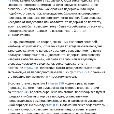
48
Положения). Однако в тех случаях, когда векселедержатель
совершает протест несмотря на включенную векселедателем
оговорку «без протеста», «оборот без издержек» или иную
подобную оговорку, исключающую необходимость совершения
протеста, то издержки по протесту лежат на нем. Если оговорка
исходила от индоссанта или авалиста, то издержки по протесту,
если таковой был совершен, могут быть истребованы от всех лиц,
поставивших свои подписи на векселе (часть 3
статьи
46
Положения).
31. При рассмотрении споров, связанных с залогом векселей,
необходимо учитывать, что в тех случаях, когда вексель передан
залогодержателю по договору о залоге с совершением на нем в
пользу залогодержателя индоссамента, содержащего оговорку
«валюта в обеспечение», «валюта в залог» или всякую иную
оговорку, имеющую в виду залог, векселедержатель на
основании
статьи 19
Положения может осуществлять все права,
вытекающие из переводного векселя. В силу
статьи 77
Положения
это правило применяется и к простому векселю.
В соответствии с пунктом 1
статьи 350
Кодекса реализация
(продажа) заложенного имущества, на которое в соответствии
со
статьей 349
Кодекса обращено взыскание, производится путем
продажи с публичных торгов в порядке, установленном
процессуальным законодательством, если законом не установлен
иной порядок. По смыслу
статьи 19
Положения векселедержатель,
в пользу которого совершен залоговый индоссамент, вправе
реализовать свои права посредством прямого истребования