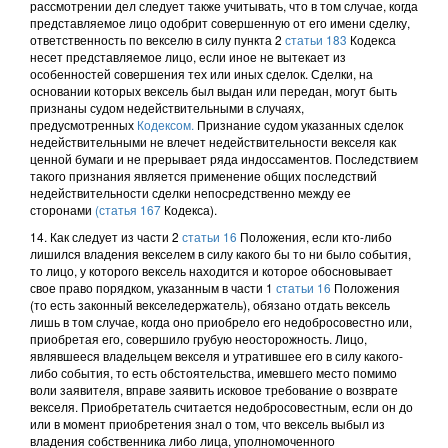
рассмотрении дел следует также учитывать, что в том случае, когда
представляемое лицо одобрит совершенную от его имени сделку,
ответственность по векселю в силу пункта 2
статьи 183
Кодекса
несет представляемое лицо, если иное не вытекает из
особенностей совершения тех или иных сделок. Сделки, на
основании которых вексель был выдан или передан, могут быть
признаны судом недействительными в случаях,
предусмотренных
Кодексом.
Признание судом указанных сделок
недействительными не влечет недействительности векселя как
ценной бумаги и не прерывает ряда индоссаментов. Последствием
такого признания является применение общих последствий
недействительности сделки непосредственно между ее
сторонами
(статья 167
Кодекса).
14. Как следует из части 2
статьи 16
Положения, если кто-либо
лишился владения векселем в силу какого бы то ни было события,
то лицо, у которого вексель находится и которое обосновывает
свое право порядком, указанным в части 1
статьи 16
Положения
(то есть законный векселедержатель), обязано отдать вексель
лишь в том случае, когда оно приобрело его недобросовестно или,
приобретая его, совершило грубую неосторожность. Лицо,
являвшееся владельцем векселя и утратившее его в силу какого-
либо события, то есть обстоятельства, имевшего место помимо
воли заявителя, вправе заявить исковое требование о возврате
векселя. Приобретатель считается недобросовестным, если он до
или в момент приобретения знал о том, что вексель выбыл из
владения собственника либо лица, уполномоченного