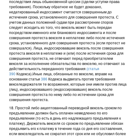
последствия лишь обыкновенной цессии (сделки уступки права
требования). Поскольку обратное не будет доказано,
недатированный индоссамент считается совершенным до
истечения срока, установленного для совершения протеста. С
учетом данных положений судам при рассмотрении споров
следует исходить из того, что вексель может быть передан
посредством именного или бланкового индоссамента и после
совершения протеста векселя в неплатеже либо после истечения
срока, установленного для совершения протеста (если протест не
совершался). Лица, индоссировавшие вексель после совершения
протеста векселя в неплатеже и (или) после истечения срока для
совершения протеста, не отвечают перед приобретателем
векселя за исполнение обязательства по векселю, но отвечают за
действительность переданного требования
(статья
390
Кодекса).Иные лица, обязанные по векселю, вправе на
основании статьи
386
Кодекса выдвигать против требования
векселедержателя те возражения, которые они имели против лица
(лиц), индоссировавшего (индоссировавших) вексель после
совершения протеста по нему либо по истечении срока для
совершения протеста.
18. Простой либо акцептованный переводной вексель сроком по
предъявлении должен быть оплачен немедленно по его
предъявлении (то есть в день его надлежащего предъявления к
платежу). Держатель векселя со сроком по предъявлении обязан
предъявить его к платежу в течение года со дня его составления,
если векселедатель не сократил этот срок или не обусловил более