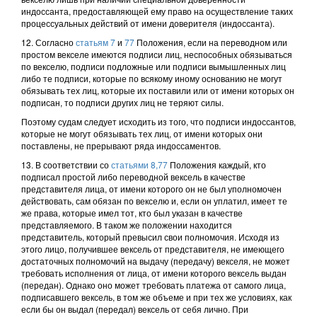
индоссанта, предоставляющей ему право на осуществление таких
процессуальных действий от имени доверителя (индоссанта).
12. Согласно
статьям 7
и
77
Положения, если на переводном или
простом векселе имеются подписи лиц, неспособных обязываться
по векселю, подписи подложные или подписи вымышленных лиц
либо те подписи, которые по всякому иному основанию не могут
обязывать тех лиц, которые их поставили или от имени которых он
подписан, то подписи других лиц не теряют силы.
Поэтому судам следует исходить из того, что подписи индоссантов,
которые не могут обязывать тех лиц, от имени которых они
поставлены, не прерывают ряда индоссаментов.
13. В соответствии со
статьями 8,
77
Положения каждый, кто
подписал простой либо переводной вексель в качестве
представителя лица, от имени которого он не был уполномочен
действовать, сам обязан по векселю и, если он уплатил, имеет те
же права, которые имел тот, кто был указан в качестве
представляемого. В таком же положении находится
представитель, который превысил свои полномочия. Исходя из
этого лицо, получившее вексель от представителя, не имеющего
достаточных полномочий на выдачу (передачу) векселя, не может
требовать исполнения от лица, от имени которого вексель выдан
(передан). Однако оно может требовать платежа от самого лица,
подписавшего вексель, в том же объеме и при тех же условиях, как
если бы он выдал (передал) вексель от себя лично. При