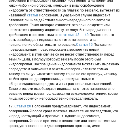
включения в индоссамент оговорки «без оборота на меня» или
какой-либо иной оговорки, имеющей в виду освобождение
индоссанта от ответственности за платеж по векселю, вытекает из
названной
статьи
Положения. В указанном случае индоссант
отвечает лишь за действительность переданного по векселю
требования. Такая оговорка означает, что при неакцепте или
неплатеже к данному индоссанту не могут быть предъявлены
требования в соответствии со
статьями 43
—
49
Положения, то
есть освобождает индоссанта от ответственности за
неисполнение обязательств по векселю.
Статья 15
Положения
предусматривает право индоссанта воспретить новый
индоссамент; в этом случае он не несет ответственности перед
теми лицами, в пользу которых вексель после этого был
индоссирован. Воспрещение индоссамента может быть выражено
посредством включения в вексель оговорок «платите только
такому-то лицу», «платите такому-то, но не его приказу», «такому-
то без права индоссирования», «передача только в
общегражданском порядке» и иных равнозначных выражений.
Такие оговорки освобождают индоссанта от ответственности по
векселю перед всеми последующими векселедержателями, кроме
лица, которому он непосредственно передал вексель.
17.
Статья 20
Положения предусматривает, что индоссамент,
совершенный после срока платежа, имеет те же последствия, что
и предшествующий индоссамент, однако индоссамент,
совершенный после протеста в неплатеже или после истечения
срока, установленного для совершения протеста, имеет