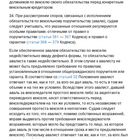
должником по векселю своего обязательства перед конкретным
вексельным кредитором.
34. При рассмотрении споров, связанных с исполнением
обязательств по вексельному поручительству (авалю), судам
следует учитывать, что указанные отношения регулируются
особыми правилами, отличными от правил о
поручительстве
(статьи 361
—
367
Кодекса) и правил о
гарантии
(статьи 368
—
379
Кодекса).
Если обеспеченное авалем обязательство по векселю
недействительно ввиду дефекта формы, то обязательство
авалиста также недействительно. В этом случае к авалисту не
может быть предъявлено требование по правилам,
установленным в отношении общегражданского поручителя или
гаранта. В соответствии со
статьей 32
Положения авалист
отвечает так же, как и тот, за кого он дал аваль, то есть в том же
объеме и на тех же условиях. Вследствие этого авалист, давший
аваль за векселедателя простого векселя либо за акцептанта
переводного векселя, несет ответственность перед
векселедержателем на тех же условиях, то есть независимо от
совершения протеста векселя в неплатеже. Судам следует
исходить из того, что авалист, помимо собственных возражений,
вправе выдвигать против требования векселедержателя
возражения, которые могло бы представить то лицо, за которое
дан аваль (в том числе в отношении срока и места предъявления
векселя). Поскольку авалист отвечает так же, как и тот, за кого был