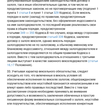
урегулированный гражданским законодательством договор о
залоге, так и иные обеспечительные сделки, в том числе не
предусмотренные законом, но не противоречащие ему (подпункт 1
пункта 1
статьи 8
и пункт 1 статьи
329
Кодекса). Если вексель
передан в залог (заклад) по правилам, предусмотренным
гражданским законодательством, без оформления индоссамента
на имя залогодержателя, то последний вправе реализовать свои
права в общем порядке, предусмотренном
статьями
349
—
350
Кодекса.В тех случаях, когда между сторонами
в порядке, предусмотренном
статьей 339
Кодекса, заключен
договор о залоге векселя, однако вексель передан
залогодержателю не по залоговому, а обычному именному или
бланковому индоссаменту, отношения между залогодержателем и
залогодателем определяются по общим правилам Кодекса о
залоге. Вместе с тем залогодержатель в отношениях с третьими
лицами выступает в качестве законного векселедержателя
(статьи
16,
17
Положения).
33. Учитывая характер вексельного обязательства, следует
исходить из того, что включенные в вексель условия об
обеспечении исполнения по векселю залогом, общегражданским
поручительством или неустойкой признаются ненаписанными и не
влекут каких-либо правовых последствий. Вместе с тем при
рассмотрении споров необходимо принимать во внимание
допустимость и возможность заключения облеченных в простую
письменную форму вневексельных соглашений о залоге, неустойке
или поручительстве, обеспечивающих исполнение конкретным