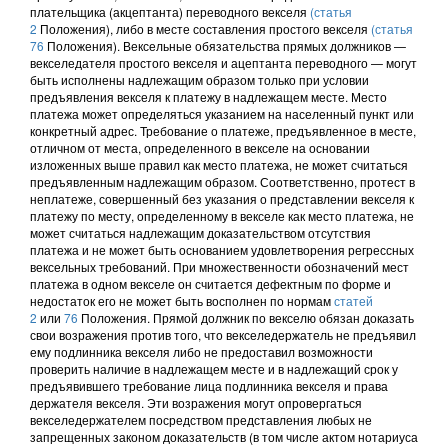
плательщика (акцептанта) переводного векселя
(статья
2
Положения), либо в месте составления простого векселя
(статья
76
Положения). Вексельные обязательства прямых должников —
векселедателя простого векселя и ацептанта переводного — могут
быть исполнены надлежащим образом только при условии
предъявления векселя к платежу в надлежащем месте. Место
платежа может определяться указанием на населенный пункт или
конкретный адрес. Требование о платеже, предъявленное в месте,
отличном от места, определенного в векселе на основании
изложенных выше правил как место платежа, не может считаться
предъявленным надлежащим образом. Соответственно, протест в
неплатеже, совершенный без указания о представлении векселя к
платежу по месту, определенному в векселе как место платежа, не
может считаться надлежащим доказательством отсутствия
платежа и не может быть основанием удовлетворения регрессных
вексельных требований. При множественности обозначений мест
платежа в одном векселе он считается дефектным по форме и
недостаток его не может быть восполнен по нормам
статей
2
или
76
Положения. Прямой должник по векселю обязан доказать
свои возражения против того, что векселедержатель не предъявил
ему подлинника векселя либо не предоставил возможности
проверить наличие в надлежащем месте и в надлежащий срок у
предъявившего требование лица подлинника векселя и права
держателя векселя. Эти возражения могут опровергаться
векселедержателем посредством представления любых не
запрещенных законом доказательств (в том числе актом нотариуса