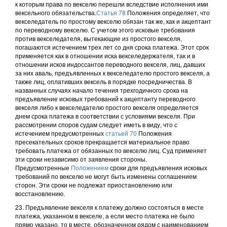
к которым права по векселю перешли вследствие исполнения ими
вексельного обязательства.
Статья 78
Положения определяет, что
векселедатель по простому векселю обязан так же, как и акцептант
по переводному векселю. С учетом этого исковые требования
против векселедателя, вытекающие из простого векселя,
погашаются истечением трех лет со дня срока платежа. Этот срок
применяется как в отношении иска векселедержателя, так и в
отношении исков индоссантов переводного векселя, лиц, давших
за них аваль, предъявленных к векселедателю простого векселя, а
также лиц, оплативших вексель в порядке посредничества. В
названных случаях начало течения трехгодичного срока на
предъявление исковых требований к акцептанту переводного
векселя либо к векселедателю простого векселя определяется
днем срока платежа в соответствии с условиями векселя. При
рассмотрении споров судам следует иметь в виду, что с
истечением предусмотренных
статьей 70
Положения
пресекательных сроков прекращается материальное право
требовать платежа от обязанных по векселю лиц. Суд применяет
эти сроки независимо от заявления стороны.
Предусмотренные
Положением
сроки для предъявления исковых
требований по векселю не могут быть изменены соглашением
сторон. Эти сроки не подлежат приостановлению или
восстановлению.
23. Предъявление векселя к платежу должно состояться в месте
платежа, указанном в векселе, а если место платежа не было
прямо указано, то в месте, обозначенном рядом с наименованием