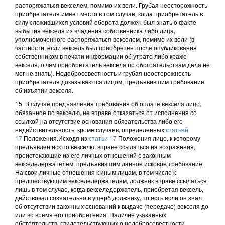
распоряжаться векселем, помимо их воли. Грубая неосторожность
приобретателя имеет место в том случае, когда приобретатель в
силу сложившихся условий оборота должен был знать о факте
выбытия векселя из владения собственника либо лица,
уполномоченного распоряжаться векселем, помимо их воли (в
частности, если вексель был приобретен после опубликования
собственником в печати информации об утрате либо краже
векселя, о чем приобретатель векселя по обстоятельствам дела не
мог не знать). Недобросовестность и грубая неосторожность
приобретателя доказываются лицом, предъявившим требование
об изъятии векселя.
15. В случае предъявления требования об оплате векселя лицо,
обязанное по векселю, не вправе отказаться от исполнения со
ссылкой на отсутствие основания обязательства либо его
недействительность, кроме случаев, определенных
статьей
17
Положения.Исходя из
статьи 17
Положения лицо, к которому
предъявлен иск по векселю, вправе ссылаться на возражения,
проистекающие из его личных отношений с законным
векселедержателем, предъявившим данное исковое требование.
На свои личные отношения к иным лицам, в том числе к
предшествующим векселедержателям, должник вправе ссылаться
лишь в том случае, когда векселедержатель, приобретая вексель,
действовал сознательно в ущерб должнику, то есть если он знал
об отсутствии законных оснований к выдаче (передаче) векселя до
или во время его приобретения. Наличие указанных
обстоятельств, свидетельствующих о недобросовестности