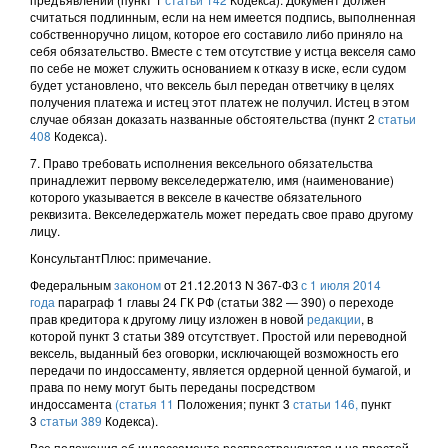
считаться подлинным, если на нем имеется подпись, выполненная
собственноручно лицом, которое его составило либо приняло на
себя обязательство. Вместе с тем отсутствие у истца векселя само
по себе не может служить основанием к отказу в иске, если судом
будет установлено, что вексель был передан ответчику в целях
получения платежа и истец этот платеж не получил. Истец в этом
случае обязан доказать названные обстоятельства (пункт 2
статьи
408
Кодекса).
7. Право требовать исполнения вексельного обязательства
принадлежит первому векселедержателю, имя (наименование)
которого указывается в векселе в качестве обязательного
реквизита. Векселедержатель может передать свое право другому
лицу.
КонсультантПлюс: примечание.
Федеральным
законом
от 21.12.2013 N 367-ФЗ
с 1 июля 2014
года
параграф 1 главы 24 ГК РФ (статьи 382 — 390) о переходе
прав кредитора к другому лицу изложен в новой
редакции
, в
которой пункт 3 статьи 389 отсутствует. Простой или переводной
вексель, выданный без оговорки, исключающей возможность его
передачи по индоссаменту, является ордерной ценной бумагой, и
права по нему могут быть переданы посредством
индоссамента
(статья 11
Положения; пункт 3
статьи 146,
пункт
3
статьи 389
Кодекса).
Все положения об индоссаменте распространяются и на простой