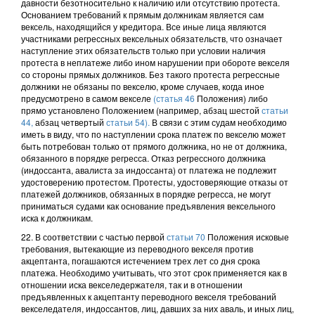
давности безотносительно к наличию или отсутствию протеста.
Основанием требований к прямым должникам является сам
вексель, находящийся у кредитора. Все иные лица являются
участниками регрессных вексельных обязательств, что означает
наступление этих обязательств только при условии наличия
протеста в неплатеже либо ином нарушении при обороте векселя
со стороны прямых должников. Без такого протеста регрессные
должники не обязаны по векселю, кроме случаев, когда иное
предусмотрено в самом векселе
(статья 46
Положения) либо
прямо установлено Положением (например, абзац шестой
статьи
44,
абзац четвертый
статьи 54).
В связи с этим судам необходимо
иметь в виду, что по наступлении срока платеж по векселю может
быть потребован только от прямого должника, но не от должника,
обязанного в порядке регресса. Отказ регрессного должника
(индоссанта, авалиста за индоссанта) от платежа не подлежит
удостоверению протестом. Протесты, удостоверяющие отказы от
платежей должников, обязанных в порядке регресса, не могут
приниматься судами как основание предъявления вексельного
иска к должникам.
22. В соответствии с частью первой
статьи 70
Положения исковые
требования, вытекающие из переводного векселя против
акцептанта, погашаются истечением трех лет со дня срока
платежа. Необходимо учитывать, что этот срок применяется как в
отношении иска векселедержателя, так и в отношении
предъявленных к акцептанту переводного векселя требований
векселедателя, индоссантов, лиц, давших за них аваль, и иных лиц,