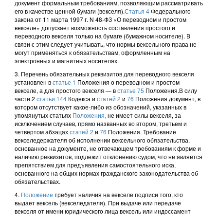
документ формальным требованиям, позволяющим рассматривать
его в качестве ценной бумаги (векселя).
Статья 4
Федерального
закона от 11 марта 1997 г. N 48-ФЗ «О переводном и простом
векселе» допускает возможность составления простого и
переводного векселя только на бумаге (бумажном носителе). В
связи с этим следует учитывать, что нормы вексельного права не
могут применяться к обязательствам, оформленным на
электронных и магнитных носителях.
3. Перечень обязательных реквизитов для переводного векселя
установлен в
статье 1
Положения о переводном и простом
векселе, а для простого векселя — в
статье 75
Положения.В силу
части 2
статьи 144
Кодекса и
статей 2
и
76
Положения документ, в
котором отсутствует какое-либо из обозначений, указанных в
упомянутых статьях
Положения,
не имеет силы векселя, за
исключением случаев, прямо названных во втором, третьем и
четвертом абзацах
статей 2
и
76
Положения. Требование
векселедержателя об исполнении вексельного обязательства,
основанное на документе, не отвечающем требованиям к форме и
наличию реквизитов, подлежит отклонению судом, что не является
препятствием для предъявления самостоятельного иска,
основанного на общих нормах гражданского законодательства об
обязательствах.
4.
Положение
требует наличия на векселе подписи того, кто
выдает вексель (векселедателя). При выдаче или передаче
векселя от имени юридического лица вексель или индоссамент