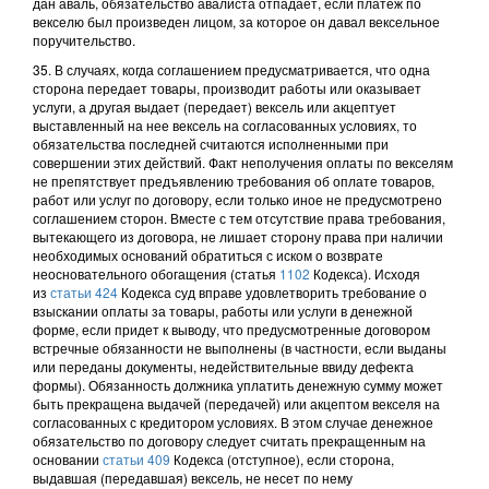
дан аваль, обязательство авалиста отпадает, если платеж по
векселю был произведен лицом, за которое он давал вексельное
поручительство.
35. В случаях, когда соглашением предусматривается, что одна
сторона передает товары, производит работы или оказывает
услуги, а другая выдает (передает) вексель или акцептует
выставленный на нее вексель на согласованных условиях, то
обязательства последней считаются исполненными при
совершении этих действий. Факт неполучения оплаты по векселям
не препятствует предъявлению требования об оплате товаров,
работ или услуг по договору, если только иное не предусмотрено
соглашением сторон. Вместе с тем отсутствие права требования,
вытекающего из договора, не лишает сторону права при наличии
необходимых оснований обратиться с иском о возврате
неосновательного обогащения (статья
1102
Кодекса). Исходя
из
статьи 424
Кодекса суд вправе удовлетворить требование о
взыскании оплаты за товары, работы или услуги в денежной
форме, если придет к выводу, что предусмотренные договором
встречные обязанности не выполнены (в частности, если выданы
или переданы документы, недействительные ввиду дефекта
формы). Обязанность должника уплатить денежную сумму может
быть прекращена выдачей (передачей) или акцептом векселя на
согласованных с кредитором условиях. В этом случае денежное
обязательство по договору следует считать прекращенным на
основании
статьи 409
Кодекса (отступное), если сторона,
выдавшая (передавшая) вексель, не несет по нему