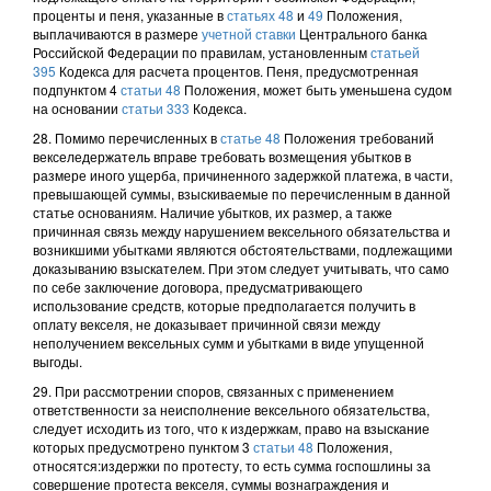
проценты и пеня, указанные в
статьях 48
и
49
Положения,
выплачиваются в размере
учетной ставки
Центрального банка
Российской Федерации по правилам, установленным
статьей
395
Кодекса для расчета процентов. Пеня, предусмотренная
подпунктом 4
статьи 48
Положения, может быть уменьшена судом
на основании
статьи 333
Кодекса.
28. Помимо перечисленных в
статье 48
Положения требований
векселедержатель вправе требовать возмещения убытков в
размере иного ущерба, причиненного задержкой платежа, в части,
превышающей суммы, взыскиваемые по перечисленным в данной
статье основаниям. Наличие убытков, их размер, а также
причинная связь между нарушением вексельного обязательства и
возникшими убытками являются обстоятельствами, подлежащими
доказыванию взыскателем. При этом следует учитывать, что само
по себе заключение договора, предусматривающего
использование средств, которые предполагается получить в
оплату векселя, не доказывает причинной связи между
неполучением вексельных сумм и убытками в виде упущенной
выгоды.
29. При рассмотрении споров, связанных с применением
ответственности за неисполнение вексельного обязательства,
следует исходить из того, что к издержкам, право на взыскание
которых предусмотрено пунктом 3
статьи 48
Положения,
относятся:издержки по протесту, то есть сумма госпошлины за
совершение протеста векселя, суммы вознаграждения и