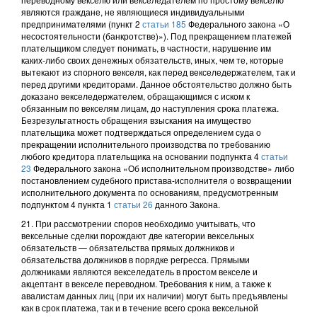
являются граждане, не являющиеся индивидуальными
предпринимателями (пункт 2
статьи 185
Федерального закона «О
несостоятельности (банкротстве)»). Под прекращением платежей
плательщиком следует понимать, в частности, нарушение им
каких-либо своих денежных обязательств, иных, чем те, которые
вытекают из спорного векселя, как перед векселедержателем, так и
перед другими кредиторами. Данное обстоятельство должно быть
доказано векселедержателем, обращающимся с иском к
обязанным по векселям лицам, до наступления срока платежа.
Безрезультатность обращения взыскания на имущество
плательщика может подтверждаться определением суда о
прекращении исполнительного производства по требованию
любого кредитора плательщика на основании подпункта 4
статьи
23
Федерального закона «Об исполнительном производстве» либо
постановлением судебного пристава-исполнителя о возвращении
исполнительного документа по основаниям, предусмотренным
подпунктом 4 пункта 1
статьи 26
данного Закона.
21. При рассмотрении споров необходимо учитывать, что
вексельные сделки порождают две категории вексельных
обязательств — обязательства прямых должников и
обязательства должников в порядке регресса. Прямыми
должниками являются векселедатель в простом векселе и
акцептант в векселе переводном. Требования к ним, а также к
авалистам данных лиц (при их наличии) могут быть предъявлены
как в срок платежа, так и в течение всего срока вексельной