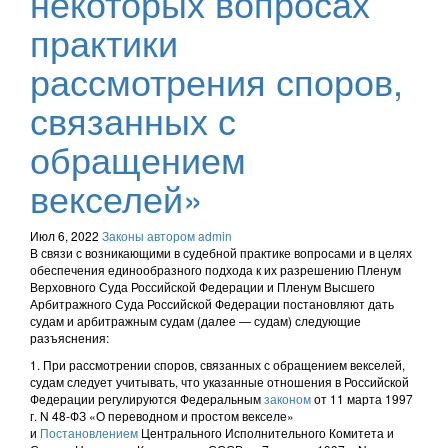
некоторых вопросах
практики
рассмотрения споров,
связанных с
обращением
векселей»
Июл 6, 2022
Законы
автором admin
В связи с возникающими в судебной практике вопросами и в целях
обеспечения единообразного подхода к их разрешению Пленум
Верховного Суда Российской Федерации и Пленум Высшего
Арбитражного Суда Российской Федерации постановляют дать
судам и арбитражным судам (далее — судам) следующие
разъяснения:
1. При рассмотрении споров, связанных с обращением векселей,
судам следует учитывать, что указанные отношения в Российской
Федерации регулируются Федеральным
законом
от 11 марта 1997
г. N 48-ФЗ «О переводном и простом векселе»
и
Постановлением
Центрального Исполнительного Комитета и