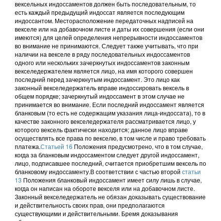
вексельных индоссаментов должен быть последовательным, то
есть каждый предыдущий индоссат является последующим
индоссантом. Месторасположение передаточных надписей на
векселе или на добавочном листе и даты их совершения (если они
имеются) для целей определения непрерывности индоссаментов
во внимание не принимаются. Следует также учитывать, что при
наличии на векселе в ряду последовательных индоссаментов
одного или нескольких зачеркнутых индоссаментов законным
векселедержателем является лицо, на имя которого совершен
последний перед зачеркнутым индоссамент. Это лицо как
законный векселедержатель вправе индоссировать вексель в
общем порядке; зачеркнутый индоссамент в этом случае не
принимается во внимание. Если последний индоссамент является
бланковым (то есть не содержащим указания лица-индоссата), то в
качестве законного векселедержателя рассматривается лицо, у
которого вексель фактически находится; данное лицо вправе
осуществлять все права по векселю, в том числе и право требовать
платежа.
Статьей 16
Положения предусмотрено, что в том случае,
когда за бланковым индоссаментом следует другой индоссамент,
лицо, подписавшее последний, считается приобретшим вексель по
бланковому индоссаменту.В соответствии с частью второй
статьи
13
Положения бланковый индоссамент имеет силу лишь в случае,
когда он написан на обороте векселя или на добавочном листе.
Законный векселедержатель не обязан доказывать существование
и действительность своих прав, они предполагаются
существующими и действительными. Бремя доказывания