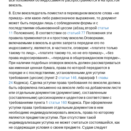
вексель.
8. Если векселедатель поместил в переводном векселе слова «не
приказу» или какое-либо равнозначное выражение, то документ
может быть передан лишь с соблюдением формы и с
последствиями обыкновенной цессии (абзац второй
статьи
11
Положения). В соответствии со
статьей 77
Положения эти
правила применяются и к простому векселю.Оговорками,
включаемыми в вексель в целях запрета передачи его по
индоссаменту, являются, в частности, оговорки: «платите только
такому-то лицу», «платите такому-то, но не его приказу», «без
права индоссирования», «передача в общегражданском порядке».
При наличии подобных оговорок вексель должен рассматриваться
как именная ценная бумага, права по которой передаются в
порядке и с последствиями, установленными для уступки
требования (цессии) (пункт 2
статьи 146,
параграф 1
главы
24
Кодекса). Сделка уступки права требования по векселю должна
быть оформлена письменно на векселе либо на добавочном листе
или отдельным документом (документами), составленным
(составленными) цессионарием и цедентом в соответствии с
требованиями пункта 1
статьи 160
Кодекса. При оформлении
уступки права требования отдельным документом в нем
необходимо индивидуализировать вексель, права по которому
являются предметом уступки. При отсутствии такой
индивидуализации уступка не может считаться состоявшейся, как
не содержащая условия о своем предмете. Судам следует