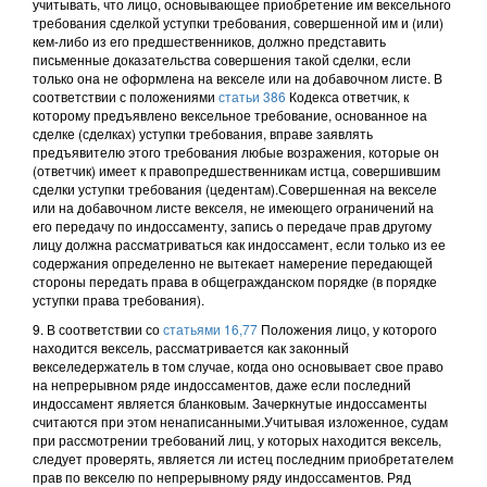
учитывать, что лицо, основывающее приобретение им вексельного
требования сделкой уступки требования, совершенной им и (или)
кем-либо из его предшественников, должно представить
письменные доказательства совершения такой сделки, если
только она не оформлена на векселе или на добавочном листе. В
соответствии с положениями
статьи 386
Кодекса ответчик, к
которому предъявлено вексельное требование, основанное на
сделке (сделках) уступки требования, вправе заявлять
предъявителю этого требования любые возражения, которые он
(ответчик) имеет к правопредшественникам истца, совершившим
сделки уступки требования (цедентам).Совершенная на векселе
или на добавочном листе векселя, не имеющего ограничений на
его передачу по индоссаменту, запись о передаче прав другому
лицу должна рассматриваться как индоссамент, если только из ее
содержания определенно не вытекает намерение передающей
стороны передать права в общегражданском порядке (в порядке
уступки права требования).
9. В соответствии со
статьями 16,
77
Положения лицо, у которого
находится вексель, рассматривается как законный
векселедержатель в том случае, когда оно основывает свое право
на непрерывном ряде индоссаментов, даже если последний
индоссамент является бланковым. Зачеркнутые индоссаменты
считаются при этом ненаписанными.Учитывая изложенное, судам
при рассмотрении требований лиц, у которых находится вексель,
следует проверять, является ли истец последним приобретателем
прав по векселю по непрерывному ряду индоссаментов. Ряд