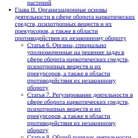
растений
Глава II. Организационные основы
деятельности в сфере оборота наркотических
средств, психотропных веществ и их
прекурсоров, а также в области
противодействия их незаконному обороту
Статья 6. Органы, специально
уполномоченные на решение задач в
сфере оборота наркотических средств,
психотропных веществ и их
прекурсоров, а также в области
противодействия их незаконному
обороту
Статья 7. Регулирование деятельности в
сфере оборота наркотических средств,
психотропных веществ и их
прекурсоров, а также в области
противодействия их незаконному
обороту
Статья 8. Общий порядок деятельности,