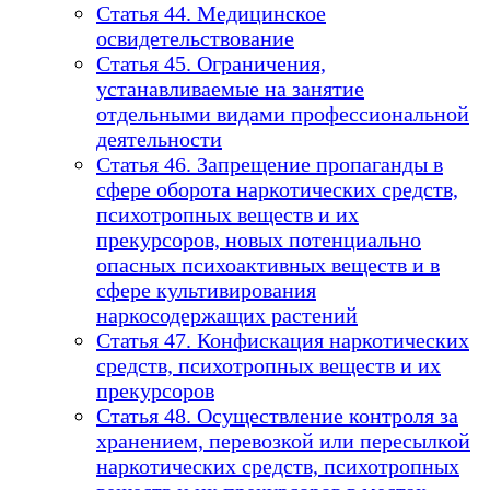
Статья 44. Медицинское
освидетельствование
Статья 45. Ограничения,
устанавливаемые на занятие
отдельными видами профессиональной
деятельности
Статья 46. Запрещение пропаганды в
сфере оборота наркотических средств,
психотропных веществ и их
прекурсоров, новых потенциально
опасных психоактивных веществ и в
сфере культивирования
наркосодержащих растений
Статья 47. Конфискация наркотических
средств, психотропных веществ и их
прекурсоров
Статья 48. Осуществление контроля за
хранением, перевозкой или пересылкой
наркотических средств, психотропных