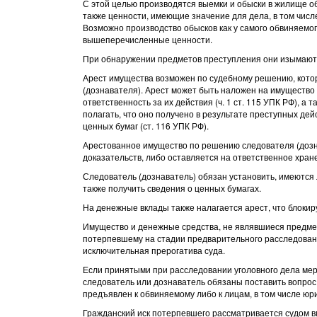
С этой целью производятся выемки и обыски в жилище о
также ценности, имеющие значение для дела, в том чис
Возможно производство обысков как у самого обвиняемого
вышеперечисленные ценности.
При обнаружении предметов преступления они изымаются
Арест имущества возможен по судебному решению, кото
(дознавателя). Арест может быть наложен на имущество
ответственность за их действия (ч. 1 ст. 115 УПК РФ), а
полагать, что оно получено в результате преступных дей
ценных бумаг (ст. 116 УПК РФ).
Арестованное имущество по решению следователя (дозн
доказательств, либо оставляется на ответственное хран
Следователь (дознаватель) обязан установить, имеются л
также получить сведения о ценных бумагах.
На денежные вклады также налагается арест, что блокир
Имущество и денежные средства, не являвшиеся предмет
потерпевшему на стадии предварительного расследовани
исключительная прерогатива суда.
Если принятыми при расследовании уголовного дела ме
следователь или дознаватель обязаны поставить вопрос
предъявлен к обвиняемому либо к лицам, в том числе юр
Гражданский иск потерпевшего рассматривается судом в