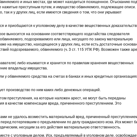
бвиняемого и иных местах, где может находиться похищенное. Отысканию по
ле нажитые преступным путем, и имущество обвиняемого, подлежащее описи.
, так и у других лиц, если имеются сведения о том, что они укрывают
 и приобщаются к уголовному делу в качестве вещественных доказательств
рое выносится на основании соответствующего ходатайства следователя
 обвиняемого, подозреваемого или лица, несущего по закону материальную
 также на имущество, находящееся у других лиц, если есть достаточные основа
ствий подозреваемого, обвиняемого (ч. 3 ст. 115 УПК РФ). Возможен также ар
авателя) либо изымается и хранится по правилам хранения вещественных
ение владельцу имущества.
и у обвиняемого средства на счетах в банках и иных кредитных организациях
ует производство по ним каких-либо денежных операций.
ом преступления, на которые наложен арест, не могут быть переданы
я в качестве компенсации вреда, причиненного преступлением. Это
рами не удалось возместить материальный вред, причиненный преступлением
 перед потерпевшим о предъявлении по делу гражданского иска. Иск может б
идическим, несущим за его действия материальную ответственность.
месте с уголовным делом. Иск, предъявляемый в уголовном деле, освобождае