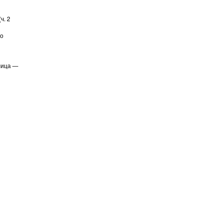
ч. 2
по
лица —