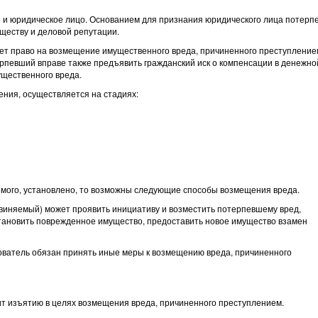
о и юридическое лицо. Основанием для признания юридического лица потер
ществу и деловой репутации.
меет право на возмещение имущественного вреда, причиненного преступление
ерпевший вправе также предъявить гражданский иск о компенсации в денежно
щественного вреда.
ения, осуществляется на стадиях:
емого, установлено, то возможны следующие способы возмещения вреда.
виняемый) может проявить инициативу и возместить потерпевшему вред,
тановить поврежденное имущество, предоставить новое имущество взамен
дователь обязан принять иные меры к возмещению вреда, причиненного
ит изъятию в целях возмещения вреда, причиненного преступлением.