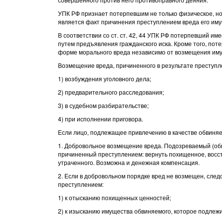
УПК РФ признает потерпевшим не только физическое, н
является факт причинения преступлением вреда его иму
В соответствии со ст. ст. 42, 44 УПК РФ потерпевший и
путем предъявления гражданского иска. Кроме того, пот
форме морального вреда независимо от возмещения иму
Возмещение вреда, причиненного в результате преступл
1) возбуждения уголовного дела;
2) предварительного расследования;
3) в судебном разбирательстве;
4) при исполнении приговора.
Если лицо, подлежащее привлечению в качестве обвиня
1. Добровольное возмещение вреда. Подозреваемый (об
причиненный преступлением: вернуть похищенное, восс
утраченного. Возможна и денежная компенсация.
2. Если в добровольном порядке вред не возмещен, сле
преступлением:
1) к отысканию похищенных ценностей;
2) к изысканию имущества обвиняемого, которое подлеж