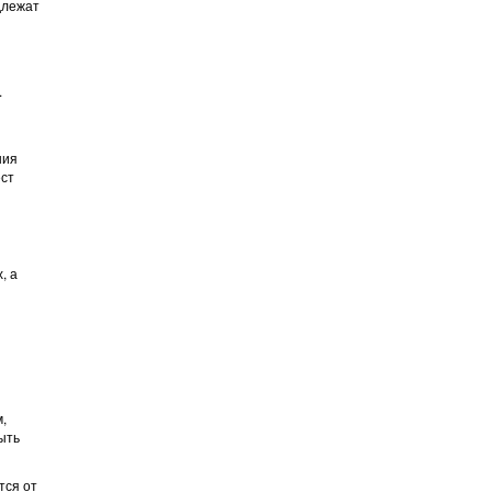
длежат
.
ния
ест
, а
,
ыть
тся от