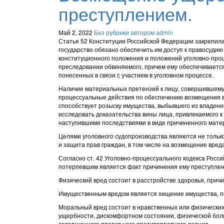
преступлением.
Май 2, 2022
Без рубрики
автором admin
Статья 52 Конституции Российской Федерации закрепила
государство обязано обеспечить им доступ к правосудию
конституционного положения и положений уголовно-проц
преследовании обвиняемого, причем ему обеспечивается
понесенных в связи с участием в уголовном процессе.
Наличие материальных претензий к лицу, совершившему
процессуальные действия по обеспечению возмещения в
способствует розыску имущества, выбывшего из владени
исследовать доказательства вины лица, привлекаемого к
наступившими последствиями в виде причиненного мате
Целями уголовного судопроизводства являются не тольк
и защита прав граждан, в том числе на возмещение вред
Согласно ст. 42 Уголовно-процессуального кодекса Рос
потерпевшим является факт причинения ему преступлен
Физический вред состоит в расстройстве здоровья, прич
Имущественным вредом является хищение имущества, п
Моральный вред состоит в нравственных или физических
ущербности, дискомфортном состоянии, физической бол
совершенного против него противоправного деяния.