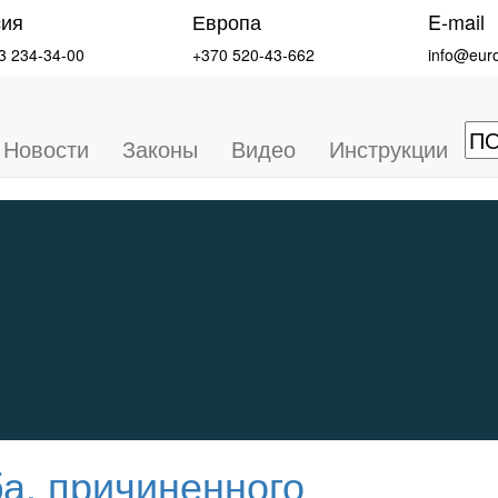
сия
Европа
E-mail
3 234-34-00
+370 520-43-662
info@eur
Новости
Законы
Видео
Инструкции
а, причиненного