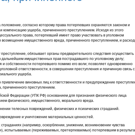
 положение, согласно которому права потерпевших охраняются законом и
 и компенсацию ущерба, причиненного преступлением. Исходя из этого
ессуального права, потерпевший имеет право участвовать в уголовном
 возмещение имущественного вреда, причиненного преступлением, и расход
 преступление, обязывает органы предварительного следствия осуществить
 дальнейшем имущественных прав пострадавшего по уголовному делу;
я и собственности потерпевшего помимо его воли; позволяет одновременно
 уголовной ответственности, в совершении преступления и причинную связь с
риального ущерба.
о привлечение виновных лиц к ответственности и предупреждение преступле
а, причиненного преступлением.
сийской Федерации (УПК РФ) основанием для признания физического лица
ием физического, имущественного, морального вреда.
инении телесных повреждений, физических и психических страданий.
овреждение и уничтожение материальных ценностей.
 страданиях (например, оскорблении, унижении, возникновении чувства
и), испытываемых (переживаемых, претерпеваемых) потерпевшим в результ