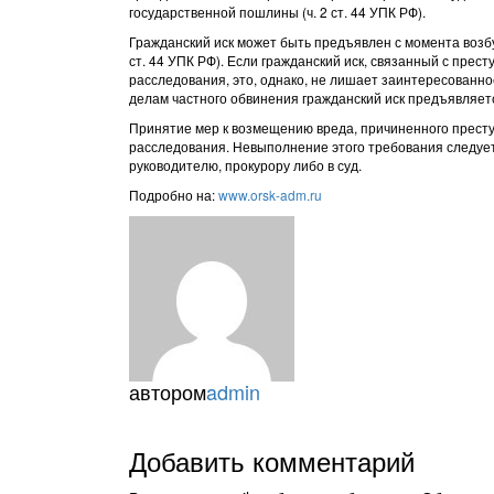
государственной пошлины (ч. 2 ст. 44 УПК РФ).
Гражданский иск может быть предъявлен с момента возбу
ст. 44 УПК РФ). Если гражданский иск, связанный с прес
расследования, это, однако, не лишает заинтересованно
делам частного обвинения гражданский иск предъявляетс
Принятие мер к возмещению вреда, причиненного престу
расследования. Невыполнение этого требования следуе
руководителю, прокурору либо в суд.
Подробно на:
www.orsk-adm.ru
автором
admin
Добавить комментарий