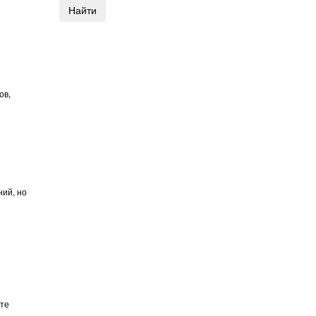
Найти
ов,
ний, но
ате