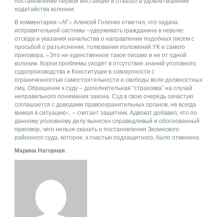
постановление первой инстанции и отказал в удовлетворении
ходатайства колонии.
В комментарии «АГ» Алексей Голенко отметил, что задача
исправительной системы –удерживать гражданина в неволе:
отсюда и указания начальства о направлении подобных писем с
просьбой о разъяснении, толковании положений УК и самого
приговора. «Это не единственное такое письмо и не от одной
колонии. Корни проблемы уходят в отсутствие знаний уголовного
судопроизводства и Конституции в совокупности с
ограниченностью самостоятельности и свободы воли должностных
лиц. Обращение к суду – дополнительная “страховка” на случай
неправильного понимания закона. Суд в свою очередь зачастую
соглашается с доводами правоохранительных органов, не всегда
вникая в ситуацию», – считает защитник. Адвокат добавил, что по
данному уголовному делу вынесен справедливый и обоснованный
приговор, чего нельзя сказать о постановлении Зюзинского
районного суда, которое, к счастью подзащитного, было отменено.
Марина Нагорная