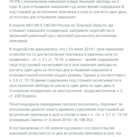
УК РФ с назначением наказания в виде лишения свободы на 3
года. В срок отбывания наказания суд зачел время содержания В.
под стражей до вступления приговора в силу из расчета один день
за полтора дня отбывания наказания.
8 апреля ФКУ ИК-6 УФСИН России по Тульской области, где
отбывает наказание осужденный, направило ходатайство в
Зюзинский районный суд с просьбой разъяснить исполнение
приговора.
В ходатайстве указывалось, что с 24 июля 2019 г. срок наказания
исчисляется со дня вступления приговора в законную силу по
правилам п. «б» ч. 3.1 ст. 72 УК, а именно – время содержания
лица под стражей засчитывается в срок лишения свободы из
расчета один день за полтора дня отбывания наказания в
исправительной колонии общего режима. Однако в соответствии с
ч. 3.2 ст. 72 УК время содержания под стражей засчитывается в
срок лишения свободы из расчета один день за один день в
отношении осужденных за преступления, предусмотренные ч. 2
ст. 228 Кодекса.
Пенитенциарное учреждение просило разъяснить, подлежит ли
исполнение данного зачета времени содержания под стражей до
вступления приговора в силу в соответствии с п. «б» ч. 3.1 ст. 72 УК
(в редакции Закона от 3 июля 2018 г. № 186-ФЗ).
В постановлении от 30 апреля суд указал, что срок отбытия
наказания исчисляется со дня вступления приговора в силу. На