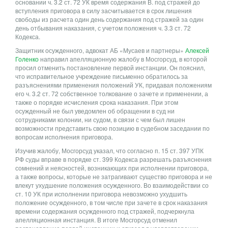
основании ч. 3.2 ст. 72 УК время содержания В. под стражей до
вступления приговора в силу засчитывается в срок лишения
свободы из расчета один день содержания под стражей за один
день отбывания наказания, с учетом положения ч. 3.3 ст. 72
Кодекса.
Защитник осужденного, адвокат АБ «Мусаев и партнеры»
Алексей
Голенко
направил апелляционную жалобу в Мосгорсуд, в которой
просил отменить постановление первой инстанции. Он пояснил,
что исправительное учреждение письменно обратилось за
разъяснениями применения положений УК, придавая положениям
его ч. 3.2 ст. 72 собственное толкование о зачете и применении, а
также о порядке исчисления срока наказания. При этом
осужденный не был уведомлен об обращении в суд ни
сотрудниками колонии, ни судом, в связи с чем был лишен
возможности представить свою позицию в судебном заседании по
вопросам исполнения приговора.
Изучив жалобу, Мосгорсуд указал, что согласно п. 15 ст. 397 УПК
РФ суды вправе в порядке ст. 399 Кодекса разрешать разъяснения
сомнений и неясностей, возникающих при исполнении приговора,
а также вопросы, которые не затрагивают существо приговора и не
влекут ухудшение положения осужденного. Во взаимодействии со
ст. 10 УК при исполнении приговора невозможно ухудшить
положение осужденного, в том числе при зачете в срок наказания
времени содержания осужденного под стражей, подчеркнула
апелляционная инстанция. В итоге Мосгорсуд отменил