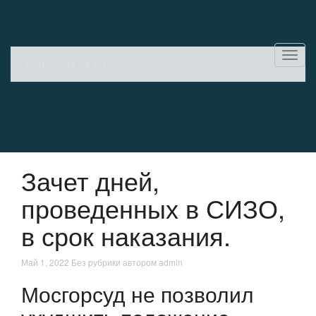
Показ
+7 953 234-34-00
Скры
нави
Зачет дней,
проведенных в СИЗО,
в срок наказания.
Май 1, 2022
Без рубрики
автором admin
Мосгорсуд не позволил