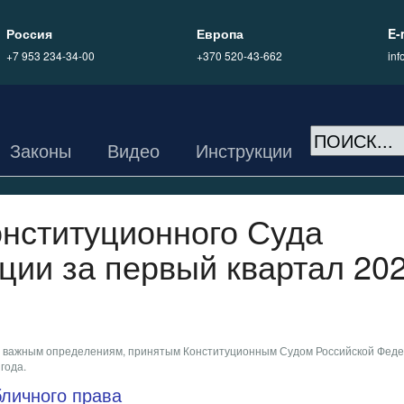
Россия
Европа
E-
+7 953 234-34-00
+370 520-43-662
in
Законы
Видео
Инструкции
онституционного Суда
ции за первый квартал 20
 важным определениям, принятым Конституционным Судом Российской Фед
года.
бличного права