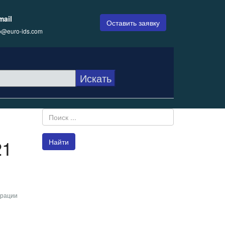
mail
Оставить заявку
fo@euro-ids.com
21
Найти
ерации