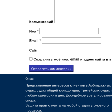
Комментарий
Имя
*
Email
*
Сайт
Сохранить моё имя, email и адрес сайта в
О нас
Представление интересов клиентов в Арбитражных
судах, судах общей юрисдикции, Третейских судах 
любым категориям дел. Досудебное урегулировани
спора.
Защита прав клиента на любой стадии уголовного
процесса.