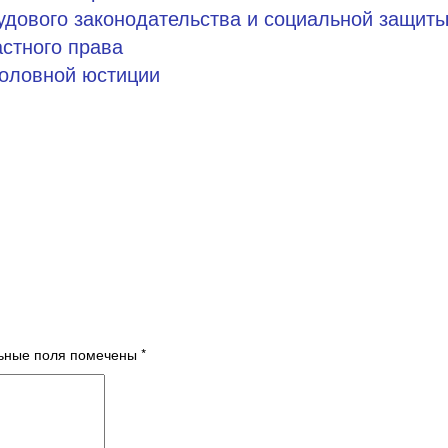
рудового законодательства и социальной защит
астного права
головной юстиции
ьные поля помечены
*