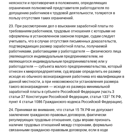
неясности и противоречия в положениях, определяющих
ограничения полномочий представителя работодателя по
допущению работников к трудовой деятельности, толкуются в
пользу отсутствия таких ограничений.
23. При рассмотрении дел о взыскании заработной платы по
требованиям работников, трудовые отношения с которыми не
оформлены в установленном законом порядке, судам следует
учитывать, что в случае отсутствия письменных доказательств,
подтверждающих размер заработной платы, получаемой
работниками, работающими у работодателя — физического лица
(являющегося индивидуальным предпринимателем, не
являющегося индивидуальным предпринимателем) или у
работодателя — субъекта малого предпринимательства, который
отнесен к микропредприятиям, суд вправе определить ее размер
исходя из обычного вознаграждения работника его квалификации в
данной местности, а при невозможности установления размера
такого вознаграждения — исходя из размера минимальной
заработной платы в субъекте Российской Федерации (часть 3
1
статьи 37 Конституции Российской Федерации, статья 133
ТК РФ,
пункт 4 статьи 1086 Гражданского кодекса Российской Федерации).
24. Принимая во внимание, что статья 15 ТК РФ не допускает
заключение гражданско-правовых договоров, фактически
регулирующих трудовые отношения, суды вправе признать
наличие трудовых отношений между сторонами, формально
связанными гражданско-правовым договором, если в ходе