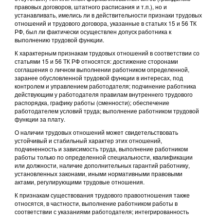
правовых договоров, штатного расписания и т.п.), но и
устанавливать, имелись ли в действительности признаки трудовых
отношений и трудового договора, указанные в статьях 15 и 56 ТК
РФ, был ли фактически осуществлен допуск работника к
выполнению трудовой функции.
К характерным признакам трудовых отношений в соответствии со
статьями 15 и 56 ТК РФ относятся: достижение сторонами
соглашения о личном выполнении работником определенной,
заранее обусловленной трудовой функции в интересах, под
контролем и управлением работодателя; подчинение работника
действующим у работодателя правилам внутреннего трудового
распорядка, графику работы (сменности); обеспечение
работодателем условий труда; выполнение работником трудовой
функции за плату.
О наличии трудовых отношений может свидетельствовать
устойчивый и стабильный характер этих отношений,
подчиненность и зависимость труда, выполнение работником
работы только по определенной специальности, квалификации
или должности, наличие дополнительных гарантий работнику,
установленных законами, иными нормативными правовыми
актами, регулирующими трудовые отношения.
К признакам существования трудового правоотношения также
относятся, в частности, выполнение работником работы в
соответствии с указаниями работодателя; интегрированность