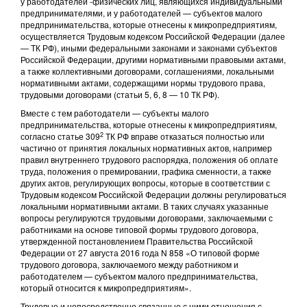
у работодателей -физических лиц, являющихся индивидуальными
предпринимателями, и у работодателей — субъектов малого
предпринимательства, которые отнесены к микропредприятиям,
осуществляется Трудовым кодексом Российской Федерации (далее
— ТК РФ), иными федеральными законами и законами субъектов
Российской Федерации, другими нормативными правовыми актами,
а также коллективными договорами, соглашениями, локальными
нормативными актами, содержащими нормы трудового права,
трудовыми договорами (статьи 5, 6, 8 — 10 ТК РФ).
Вместе с тем работодатели — субъекты малого
предпринимательства, которые отнесены к микропредприятиям,
2
согласно статье 309
ТК РФ вправе отказаться полностью или
частично от принятия локальных нормативных актов, например
правил внутреннего трудового распорядка, положения об оплате
труда, положения о премировании, графика сменности, а также
других актов, регулирующих вопросы, которые в соответствии с
Трудовым кодексом Российской Федерации должны регулироваться
локальными нормативными актами. В таких случаях указанные
вопросы регулируются трудовыми договорами, заключаемыми с
работниками на основе типовой формы трудового договора,
утвержденной постановлением Правительства Российской
Федерации от 27 августа 2016 года N 858 «О типовой форме
трудового договора, заключаемого между работником и
работодателем — субъектом малого предпринимательства,
который относится к микропредприятиям».
Трудовые и непосредственно связанные с ними отношения с