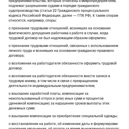
предпринимательства, которые отнесены к микропредприятиям,
подлежат разрешению судами в порядке гражданского
судопроизводства (статья 22 Гражданского процессуального
кодекса Российской Федерации, далее — ГПК РФ). К таким спорам
относятся, например, споры:
о признании трудовыми отношений, возникших на основании
фактического допущения работника к работе в случае, когда
трудовой договор не был надлежащим образом оформлен;
о признании трудовыми отношений, связанных с использованием
личного труда и возникших на основании гражданско-правового
договора;
о возложении на работодателя обязанности оформить трудовой
договор;
о возложении на работодателя обязанности внести записи в
трудовую книжку, в том числе в связи с прекращением
деятельности индивидуальным предпринимателем;
о взыскании заработной платы, компенсации за
неиспользованный отпуск и (или) иных сумм и процентов
(денежной компенсации) за нарушение сроков выплаты этих
денежных сумм;
о взыскании компенсации за приобретение специальной одежды;
о восстановлении на работе, об изменении даты и формулировки
основания увольнения, об оплате за время вынужденного прогула;