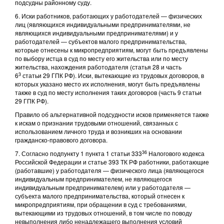
подсудны районному суду.
6. Иски работников, работающих у работодателей — физических
лиц (являющихся индивидуальными предпринимателями, не
являющихся индивидуальными предпринимателями) и у
работодателей — субъектов малого предпринимательства,
которые отнесены к микропредприятиям, могут быть предъявлены
по выбору истца в суд по месту его жительства или по месту
жительства, нахождения работодателя (статья 28 и часть
3
6
статьи 29 ГПК РФ). Иски, вытекающие из трудовых договоров, в
которых указано место их исполнения, могут быть предъявлены
также в суд по месту исполнения таких договоров (часть 9 статьи
29 ГПК РФ).
Правило об альтернативной подсудности исков применяется также
к искам о признании трудовыми отношений, связанных с
использованием личного труда и возникших на основании
гражданско-правового договора.
36
7. Согласно подпункту 1 пункта 1 статьи 333
Налогового кодекса
Российской Федерации и статье 393 ТК РФ работники, работающие
(работавшие) у работодателя — физического лица (являющегося
индивидуальным предпринимателем, не являющегося
индивидуальным предпринимателем) или у работодателя —
субъекта малого предпринимательства, который отнесен к
микропредприятиям, при обращении в суд с требованиями,
вытекающими из трудовых отношений, в том числе по поводу
невыполнения либо ненадлежащего выполнения условий