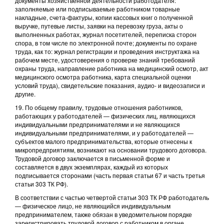
документы хозяйственной деятельности работодателя:
заполняемые или подписываемые работником товарные
накладные, счета-фактуры, копии кассовых книг о полученной
выручке, путевые листы, заявки на перевозку груза, акты о
выполненных работах, журнал посетителей, переписка сторон
спора, в том числе по электронной почте; документы по охране
труда, как то: журнал регистрации и проведения инструктажа на
рабочем месте, удостоверения о проверке знаний требований
охраны труда, направление работника на медицинский осмотр, акт
медицинского осмотра работника, карта специальной оценки
условий труда), свидетельские показания, аудио- и видеозаписи и
другие.
19. По общему правилу, трудовые отношения работников,
работающих у работодателей — физических лиц, являющихся
индивидуальными предпринимателями и не являющихся
индивидуальными предпринимателями, и у работодателей —
субъектов малого предпринимательства, которые отнесены к
микропредприятиям, возникают на основании трудового договора.
Трудовой договор заключается в письменной форме и
составляется в двух экземплярах, каждый из которых
подписывается сторонами (часть первая статьи 67 и часть третья
статьи 303 ТК РФ).
В соответствии с частью четвертой статьи 303 ТК РФ работодатель
— физическое лицо, не являющийся индивидуальным
предпринимателем, также обязан в уведомительном порядке
зарегистрировать трудовой договор с работником в органе