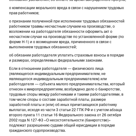
о компенсации морального вреда в связи с нарушением трудовых
прав работников;
о признании полученной при исполнении трудовых обязанностей
работником травмы несчастным случаем на производстве, о
возложении на работодателя обязанности оформить акт о
несчастном случае на производстве по установленной форме (по
форме Н-1) и о возмещении вреда, причиненного в связи с
выполнением трудовых обязанностей;
об обязании работодателя уплатить страховые взносы в порядке
и размерах, определяемых федеральными законами.
Если в отношении работодателя — физического лица
(являющегося индивидуальным предпринимателем, не
являющегося индивидуальным предпринимателем) или
работодателя — субъекта малого предпринимательства, который
отнесен к микропредприятиям, возбуждено дело о банкротстве,
трудовые споры между работниками и такими работодателями, в
том числе споры о составе заработной платы, размере
заработной платы и (или) об иных причитающихся работнику
выплатах, исходя из части 3 статьи 22 ГПК РФ и с учетом абзаца
второго пункта 11 статьи 16 Федерального закона от 26 октября
2002 года N 127-ФЗ «О несостоятельности (банкротстве)»
подлежат разрешению судами общей юрисдикции в порядке
гражданского судопроизводства.