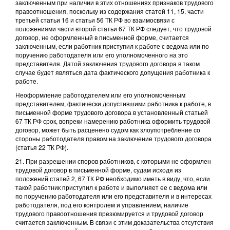
заключенным при наличии в этих отношениях признаков трудового
правоотношения, поскольку из содержания статей 11, 15, части
третьей статьи 16 и статьи 56 ТК РФ во взаимосвязи с
положениями части второй статьи 67 ТК РФ следует, что трудовой
договор, не оформленный в письменной форме, считается
заключенным, если работник приступил к работе с ведома или по
поручению работодателя или его уполномоченного на это
представителя. Датой заключения трудового договора в таком
случае будет являться дата фактического допущения работника к
работе.
Неоформление работодателем или его уполномоченным
представителем, фактически допустившими работника к работе, в
письменной форме трудового договора в установленный статьей
67 ТК РФ срок, вопреки намерению работника оформить трудовой
договор, может быть расценено судом как злоупотребление со
стороны работодателя правом на заключение трудового договора
(статья 22 ТК РФ).
21. При разрешении споров работников, с которыми не оформлен
трудовой договор в письменной форме, судам исходя из
положений статей 2, 67 ТК РФ необходимо иметь в виду, что, если
такой работник приступил к работе и выполняет ее с ведома или
по поручению работодателя или его представителя и в интересах
работодателя, под его контролем и управлением, наличие
трудового правоотношения презюмируется и трудовой договор
считается заключенным. В связи с этим доказательства отсутствия