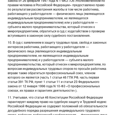
закона от 26 февраля 1997 года N 1-ФКЗ «Об Уполномоченном по
правам человека в Российской Федерации» предоставлено право
по результатам рассмотрения жалобы в том числе работника,
работающего у работодателя — физического лица (являющегося
индивидуальным предпринимателем, не являющегося
индивидуальным предпринимателем) или у работодателя —
субъекта малого предпринимательства, который отнесен к
микропредприятиям, обратиться в суд с ходатайством о проверке
вступившего в законную силу судебного постановления.
10. В суд с заявлением в защиту трудовых прав, свобод и законных
интересов работника, работающего у работодателя —
физического лица (являющегося индивидуальным
предпринимателем, не являющегося индивидуальным
предпринимателем) и у работодателя — субъекта малого
предпринимательства, который отнесен к микропредприятиям, по
вопросам индивидуальных трудовых споров по просьбе работника
вправе также обратиться профессиональный союз, членом
которого он является (часть 1 статьи 46 ГПК РФ, часть первая
статьи 391 ТК РФ, пункт 1 статьи 11 и статья 23 Федерального
закона от 12 января 1996 года N 10-ФЗ «О профессиональных
союзах, их правах и гарантиях деятельности»).
11. Учитывая, что статья 46 Конституции Российской Федерации
гарантирует каждому право на судебную защиту и Трудовой кодекс
Российской Федерации не содержит положений об обязательности
досудебного порядка разрешения индивидуального трудового
спора, работник, работающий у работодателя — физического лица