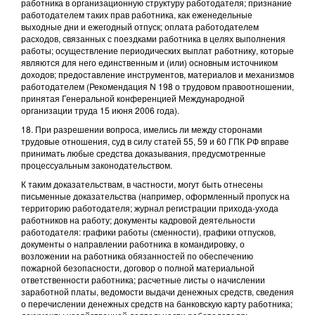
работника в организационную структуру работодателя; признание
работодателем таких прав работника, как еженедельные
выходные дни и ежегодный отпуск; оплата работодателем
расходов, связанных с поездками работника в целях выполнения
работы; осуществление периодических выплат работнику, которые
являются для него единственным и (или) основным источником
доходов; предоставление инструментов, материалов и механизмов
работодателем (Рекомендация N 198 о трудовом правоотношении,
принятая Генеральной конференцией Международной
организации труда 15 июня 2006 года).
18. При разрешении вопроса, имелись ли между сторонами
трудовые отношения, суд в силу статей 55, 59 и 60 ГПК РФ вправе
принимать любые средства доказывания, предусмотренные
процессуальным законодательством.
К таким доказательствам, в частности, могут быть отнесены
письменные доказательства (например, оформленный пропуск на
территорию работодателя; журнал регистрации прихода-ухода
работников на работу; документы кадровой деятельности
работодателя: графики работы (сменности), графики отпусков,
документы о направлении работника в командировку, о
возложении на работника обязанностей по обеспечению
пожарной безопасности, договор о полной материальной
ответственности работника; расчетные листы о начислении
заработной платы, ведомости выдачи денежных средств, сведения
о перечислении денежных средств на банковскую карту работника;