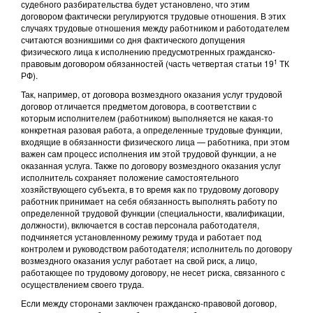
судебного разбирательства будет установлено, что этим
договором фактически регулируются трудовые отношения. В этих
случаях трудовые отношения между работником и работодателем
считаются возникшими со дня фактического допущения
физического лица к исполнению предусмотренных гражданско-
1
правовым договором обязанностей (часть четвертая статьи 19
ТК
РФ).
Так, например, от договора возмездного оказания услуг трудовой
договор отличается предметом договора, в соответствии с
которым исполнителем (работником) выполняется не какая-то
конкретная разовая работа, а определенные трудовые функции,
входящие в обязанности физического лица — работника, при этом
важен сам процесс исполнения им этой трудовой функции, а не
оказанная услуга. Также по договору возмездного оказания услуг
исполнитель сохраняет положение самостоятельного
хозяйствующего субъекта, в то время как по трудовому договору
работник принимает на себя обязанность выполнять работу по
определенной трудовой функции (специальности, квалификации,
должности), включается в состав персонала работодателя,
подчиняется установленному режиму труда и работает под
контролем и руководством работодателя; исполнитель по договору
возмездного оказания услуг работает на свой риск, а лицо,
работающее по трудовому договору, не несет риска, связанного с
осуществлением своего труда.
Если между сторонами заключен гражданско-правовой договор,