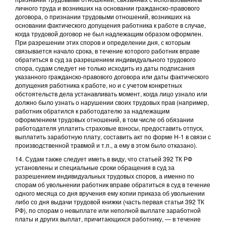
личного труда и возникших на основании гражданско-правового
договора, о признании трудовыми отношений, возникших на
основании фактического допущения работника к работе в случае,
когда трудовой договор не был надлежащим образом оформлен.
При разрешении этих споров и определении дня, с которым
связывается начало срока, в течение которого работник вправе
обратиться в суд за разрешением индивидуального трудового
спора, судам следует не только исходить из даты подписания
указанного гражданско-правового договора или даты фактического
допущения работника к работе, но и с учетом конкретных
обстоятельств дела устанавливать момент, когда лицо узнало или
должно было узнать о нарушении своих трудовых прав (например,
работник обратился к работодателю за надлежащим
оформлением трудовых отношений, в том числе об обязании
работодателя уплатить страховые взносы, предоставить отпуск,
выплатить заработную плату, составить акт по форме Н-1 в связи с
производственной травмой и т.п., а ему в этом было отказано).
14. Судам также следует иметь в виду, что статьей 392 ТК РФ
установлены и специальные сроки обращения в суд за
разрешением индивидуальных трудовых споров, а именно по
спорам об увольнении работник вправе обратиться в суд в течение
одного месяца со дня вручения ему копии приказа об увольнении
либо со дня выдачи трудовой книжки (часть первая статьи 392 ТК
РФ), по спорам о невыплате или неполной выплате заработной
платы и других выплат, причитающихся работнику, — в течение