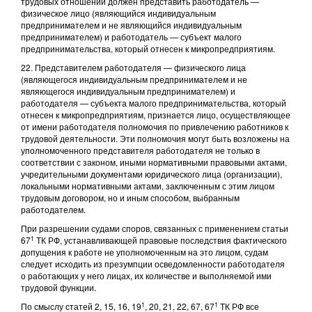
трудовых отношений должен представить работодатель —
физическое лицо (являющийся индивидуальным
предпринимателем и не являющийся индивидуальным
предпринимателем) и работодатель — субъект малого
предпринимательства, который отнесен к микропредприятиям.
22. Представителем работодателя — физического лица
(являющегося индивидуальным предпринимателем и не
являющегося индивидуальным предпринимателем) и
работодателя — субъекта малого предпринимательства, который
отнесен к микропредприятиям, признается лицо, осуществляющее
от имени работодателя полномочия по привлечению работников к
трудовой деятельности. Эти полномочия могут быть возложены на
уполномоченного представителя работодателя не только в
соответствии с законом, иными нормативными правовыми актами,
учредительными документами юридического лица (организации),
локальными нормативными актами, заключенным с этим лицом
трудовым договором, но и иным способом, выбранным
работодателем.
При разрешении судами споров, связанных с применением статьи
1
67
ТК РФ, устанавливающей правовые последствия фактического
допущения к работе не уполномоченным на это лицом, судам
следует исходить из презумпции осведомленности работодателя
о работающих у него лицах, их количестве и выполняемой ими
трудовой функции.
1
1
По смыслу статей 2, 15, 16, 19
, 20, 21, 22, 67, 67
ТК РФ все