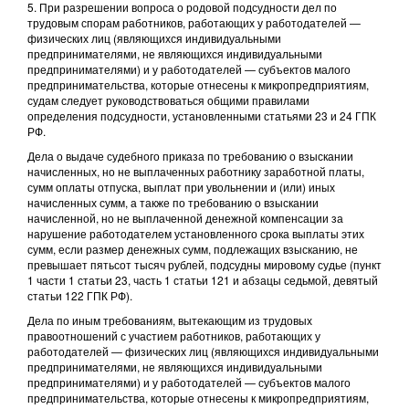
5. При разрешении вопроса о родовой подсудности дел по
трудовым спорам работников, работающих у работодателей —
физических лиц (являющихся индивидуальными
предпринимателями, не являющихся индивидуальными
предпринимателями) и у работодателей — субъектов малого
предпринимательства, которые отнесены к микропредприятиям,
судам следует руководствоваться общими правилами
определения подсудности, установленными статьями 23 и 24 ГПК
РФ.
Дела о выдаче судебного приказа по требованию о взыскании
начисленных, но не выплаченных работнику заработной платы,
сумм оплаты отпуска, выплат при увольнении и (или) иных
начисленных сумм, а также по требованию о взыскании
начисленной, но не выплаченной денежной компенсации за
нарушение работодателем установленного срока выплаты этих
сумм, если размер денежных сумм, подлежащих взысканию, не
превышает пятьсот тысяч рублей, подсудны мировому судье (пункт
1 части 1 статьи 23, часть 1 статьи 121 и абзацы седьмой, девятый
статьи 122 ГПК РФ).
Дела по иным требованиям, вытекающим из трудовых
правоотношений с участием работников, работающих у
работодателей — физических лиц (являющихся индивидуальными
предпринимателями, не являющихся индивидуальными
предпринимателями) и у работодателей — субъектов малого
предпринимательства, которые отнесены к микропредприятиям,