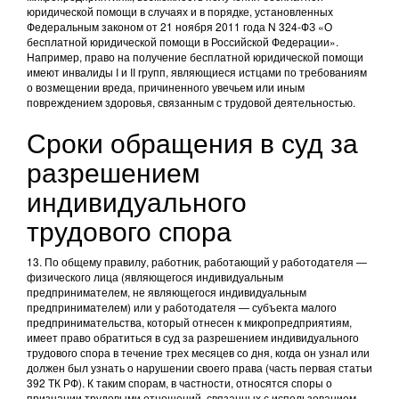
юридической помощи в случаях и в порядке, установленных
Федеральным законом от 21 ноября 2011 года N 324-ФЗ «О
бесплатной юридической помощи в Российской Федерации».
Например, право на получение бесплатной юридической помощи
имеют инвалиды I и II групп, являющиеся истцами по требованиям
о возмещении вреда, причиненного увечьем или иным
повреждением здоровья, связанным с трудовой деятельностью.
Сроки обращения в суд за
разрешением
индивидуального
трудового спора
13. По общему правилу, работник, работающий у работодателя —
физического лица (являющегося индивидуальным
предпринимателем, не являющегося индивидуальным
предпринимателем) или у работодателя — субъекта малого
предпринимательства, который отнесен к микропредприятиям,
имеет право обратиться в суд за разрешением индивидуального
трудового спора в течение трех месяцев со дня, когда он узнал или
должен был узнать о нарушении своего права (часть первая статьи
392 ТК РФ). К таким спорам, в частности, относятся споры о
признании трудовыми отношений, связанных с использованием