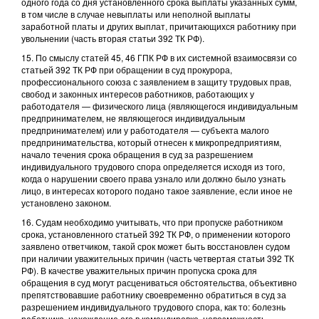
одного года со дня установленного срока выплаты указанных сумм,
в том числе в случае невыплаты или неполной выплаты
заработной платы и других выплат, причитающихся работнику при
увольнении (часть вторая статьи 392 ТК РФ).
15. По смыслу статей 45, 46 ГПК РФ в их системной взаимосвязи со
статьей 392 ТК РФ при обращении в суд прокурора,
профессионального союза с заявлением в защиту трудовых прав,
свобод и законных интересов работников, работающих у
работодателя — физического лица (являющегося индивидуальным
предпринимателем, не являющегося индивидуальным
предпринимателем) или у работодателя — субъекта малого
предпринимательства, который отнесен к микропредприятиям,
начало течения срока обращения в суд за разрешением
индивидуального трудового спора определяется исходя из того,
когда о нарушении своего права узнало или должно было узнать
лицо, в интересах которого подано такое заявление, если иное не
установлено законом.
16. Судам необходимо учитывать, что при пропуске работником
срока, установленного статьей 392 ТК РФ, о применении которого
заявлено ответчиком, такой срок может быть восстановлен судом
при наличии уважительных причин (часть четвертая статьи 392 ТК
РФ). В качестве уважительных причин пропуска срока для
обращения в суд могут расцениваться обстоятельства, объективно
препятствовавшие работнику своевременно обратиться в суд за
разрешением индивидуального трудового спора, как то: болезнь
работника, нахождение его в командировке, невозможность