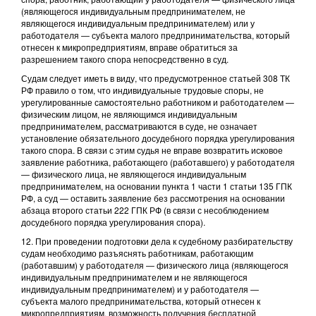
(являющегося индивидуальным предпринимателем, не
являющегося индивидуальным предпринимателем) или у
работодателя — субъекта малого предпринимательства, который
отнесен к микропредприятиям, вправе обратиться за
разрешением такого спора непосредственно в суд.
Судам следует иметь в виду, что предусмотренное статьей 308 ТК
РФ правило о том, что индивидуальные трудовые споры, не
урегулированные самостоятельно работником и работодателем —
физическим лицом, не являющимся индивидуальным
предпринимателем, рассматриваются в суде, не означает
установление обязательного досудебного порядка урегулирования
такого спора. В связи с этим судья не вправе возвратить исковое
заявление работника, работающего (работавшего) у работодателя
— физического лица, не являющегося индивидуальным
предпринимателем, на основании пункта 1 части 1 статьи 135 ГПК
РФ, а суд — оставить заявление без рассмотрения на основании
абзаца второго статьи 222 ГПК РФ (в связи с несоблюдением
досудебного порядка урегулирования спора).
12. При проведении подготовки дела к судебному разбирательству
судам необходимо разъяснять работникам, работающим
(работавшим) у работодателя — физического лица (являющегося
индивидуальным предпринимателем и не являющегося
индивидуальным предпринимателем) и у работодателя —
субъекта малого предпринимательства, который отнесен к
микропредприятиям, возможность получения бесплатной