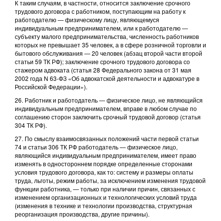
К таким случаям, в частности, относится заключение срочного
трудового договора с работником, поступающим на работу к
работодателю — физическому лицу, являющемуся
индивидуальным предпринимателем, или к работодателю —
субъекту малого предпринимательства, численность работников
которых не превышает 35 человек, а в сфере розничной торговли и
бытового обслуживания — 20 человек (абзац второй части второй
статьи 59 ТК РФ); заключение срочного трудового договора со
стажером адвоката (статья 28 Федерального закона от 31 мая
2002 года N 63-ФЗ «Об адвокатской деятельности и адвокатуре в
Российской Федерации»).
26. Работник и работодатель — физическое лицо, не являющийся
индивидуальным предпринимателем, вправе в любом случае по
соглашению сторон заключить срочный трудовой договор (статья
304 ТК РФ).
27. По смыслу взаимосвязанных положений части первой статьи
74 и статьи 306 ТК РФ работодатель — физическое лицо,
являющийся индивидуальным предпринимателем, имеет право
изменять в одностороннем порядке определенные сторонами
условия трудового договора, как то: систему и размеры оплаты
труда, льготы, режим работы, за исключением изменения трудовой
функции работника, — только при наличии причин, связанных с
изменением организационных и технологических условий труда
(изменения в технике и технологии производства, структурная
реорганизация производства, другие причины).