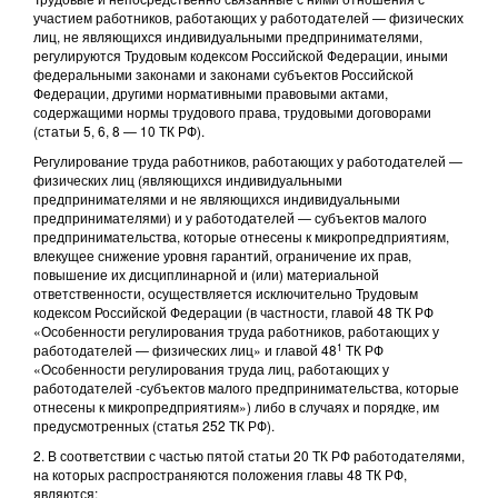
участием работников, работающих у работодателей — физических
лиц, не являющихся индивидуальными предпринимателями,
регулируются Трудовым кодексом Российской Федерации, иными
федеральными законами и законами субъектов Российской
Федерации, другими нормативными правовыми актами,
содержащими нормы трудового права, трудовыми договорами
(статьи 5, 6, 8 — 10 ТК РФ).
Регулирование труда работников, работающих у работодателей —
физических лиц (являющихся индивидуальными
предпринимателями и не являющихся индивидуальными
предпринимателями) и у работодателей — субъектов малого
предпринимательства, которые отнесены к микропредприятиям,
влекущее снижение уровня гарантий, ограничение их прав,
повышение их дисциплинарной и (или) материальной
ответственности, осуществляется исключительно Трудовым
кодексом Российской Федерации (в частности, главой 48 ТК РФ
«Особенности регулирования труда работников, работающих у
1
работодателей — физических лиц» и главой 48
ТК РФ
«Особенности регулирования труда лиц, работающих у
работодателей -субъектов малого предпринимательства, которые
отнесены к микропредприятиям») либо в случаях и порядке, им
предусмотренных (статья 252 ТК РФ).
2. В соответствии с частью пятой статьи 20 ТК РФ работодателями,
на которых распространяются положения главы 48 ТК РФ,
являются: