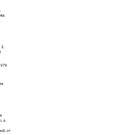
,
ва,
 3,
й
1079
ии
ие
, а
ой, от