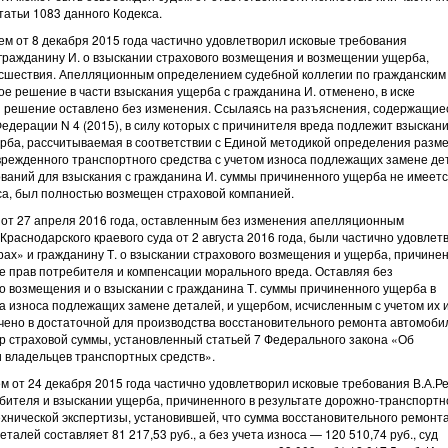
татьи 1083 данного Кодекса.
ем от 8 декабря 2015 года частично удовлетворил исковые требования
ражданину И. о взыскании страхового возмещения и возмещении ущерба,
исшествия. Апелляционным определением судебной коллегии по гражданским
ое решение в части взыскания ущерба с гражданина И. отменено, в иске
ти решение оставлено без изменения. Ссылаясь на разъяснения, содержащие
едерации N 4 (2015), в силу которых с причинителя вреда подлежит взыскан
ба, рассчитываемая в соответствии с Единой методикой определения разм
режденного транспортного средства с учетом износа подлежащих замене де
ований для взыскания с гражданина И. суммы причиненного ущерба не имеетс
оса, был полностью возмещен страховой компанией.
 от 27 апреля 2016 года, оставленным без изменения апелляционным
раснодарского краевого суда от 2 августа 2016 года, были частично удовле
ах» и гражданину Т. о взыскании страхового возмещения и ущерба, причинен
 прав потребителя и компенсации морального вреда. Оставляя без
о возмещения и о взыскании с гражданина Т. суммы причиненного ущерба в
 износа подлежащих замене деталей, и ущербом, исчисленным с учетом их и
ачено в достаточной для производства восстановительного ремонта автомоби
р страховой суммы, установленный статьей 7 Федерального закона «Об
 владельцев транспортных средств».
 от 24 декабря 2015 года частично удовлетворил исковые требования В.А.Р
ебителя и взыскании ущерба, причиненного в результате дорожно-транспортн
хнической экспертизы, установившей, что сумма восстановительного ремонт
алей составляет 81 217,53 руб., а без учета износа — 120 510,74 руб., суд