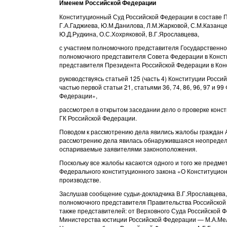
Именем Российской Федерации
Конституционный Суд Российской Федерации в составе Пр
Г.А.Гаджиева, Ю.М.Данилова, Л.М.Жарковой, С.М.Казанцев
Ю.Д.Рудкина, О.С.Хохряковой, В.Г.Ярославцева,
с участием полномочного представителя Государственно
полномочного представителя Совета Федерации в Конст
представителя Президента Российской Федерации в Кон
руководствуясь статьей 125 (часть 4) Конституции Россий
частью первой статьи 21, статьями 36, 74, 86, 96, 97 и
Федерации»,
рассмотрел в открытом заседании дело о проверке консти
ГК Российской Федерации.
Поводом к рассмотрению дела явились жалобы граждан А
рассмотрению дела явилась обнаружившаяся неопределе
оспариваемые заявителями законоположения.
Поскольку все жалобы касаются одного и того же предме
Федерального конституционного закона «О Конституцион
производстве.
Заслушав сообщение судьи-докладчика В.Г.Ярославцева
полномочного представителя Правительства Российской
также представителей: от Верховного Суда Российской 
Министерства юстиции Российской Федерации — М.А.Мель