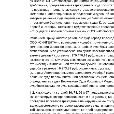
взыскал с ООО «Росгосстрах» (принимая во внимание вып
требования, предъявленные к гражданке Б., суд посчита
не превышает предельную сумму страхового возмещения,
компании. С апелляционным определением судебной колл
которым решение суда первой инстанции было изменено 
— оставлено без изменения, согласился судья Краснодарс
первой инстанции, отказывая в удовлетворении требован
истцу ущерб в полном объеме взыскан с ООО «Росгосстр
Решением Прикубанского районного суда города Краснод
ООО «СИНГЕНТА» о возмещении ущерба, причиненного в 
компенсации морального вреда, штрафа и судебных расх
экспертизой было установлено, что сумма восстановите
замене деталей составляет 170 476,14 руб., утрата това
взыскал в его пользу сумму страхового возмещения в ви
стоимости) и выплаченной страховой суммой. Основани
ущерба в размере 19 973,89 руб. суд не нашел, указав,
выплаты. Апелляционным определением судебной коллеги
решение суда первой инстанции оставлено без изменения
определением судьи Верховного Суда Российской Федера
судебном заседании суда кассационной инстанции пред
1.2. Как следует из статей 36, 74, 96 и 97 Федеральног
конкретизирующих предписания статьи 125 (часть 4) Ко
проверяет по жалобе гражданина на нарушение конститу
деле, рассмотрение которого завершено в суде, и прини
той части акта, конституционность которой подвергаетс
законоположений, так и смысл, придаваемый им официа