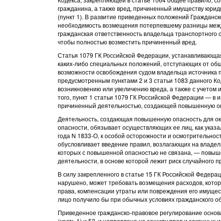
гражданина, а также вред, причиненный имуществу юри
(пункт 1). В развитие приведенных положений Гражданск
необходимость возмещения потерпевшему разницы между
гражданская ответственность владельца транспортного 
чтобы полностью возместить причиненный вред.
Статья 1079 ГК Российской Федерации, устанавливающа
каких-либо специальных положений, отступающих от общ
возможности освобождения судом владельца источника 
предусмотренным пунктами 2 и 3 статьи 1083 данного Ко
возникновению или увеличению вреда, а также с учетом
того, пункт 1 статьи 1079 ГК Российской Федерации — в 
причиненный деятельностью, создающей повышенную опа
Деятельность, создающая повышенную опасность для ок
опасности, обязывает осуществляющих ее лиц, как указ
года N 1833-О, к особой осторожности и осмотрительнос
обусловливает введение правил, возлагающих на владел
которых с повышенной опасностью не связана, — повыш
деятельности, в основе которой лежит риск случайного п
В силу закрепленного в статье 15 ГК Российской Федер
нарушено, может требовать возмещения расходов, кото
права, компенсации утраты или повреждения его имущес
лицо получило бы при обычных условиях гражданского об
Приведенное гражданско-правовое регулирование основа
(часть 1) и 52, и направлено на защиту прав и законны