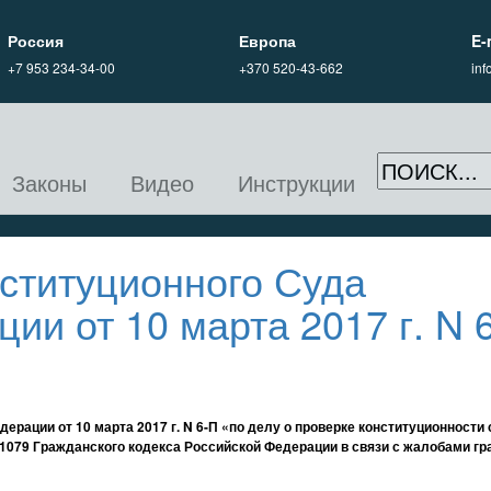
Россия
Европа
E-
+7 953 234-34-00
+370 520-43-662
in
Законы
Видео
Инструкции
ституционного Суда
ии от 10 марта 2017 г. N 6
рации от 10 марта 2017 г. N 6-П «по делу о проверке конституционности 
тьи 1079 Гражданского кодекса Российской Федерации в связи с жалобами г