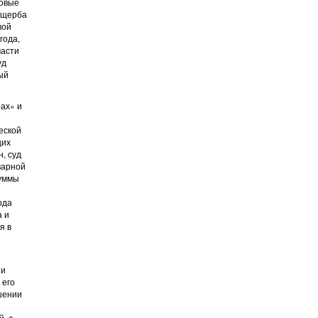
ковые
 ущерба
вой
года,
части
уд
ый
ах» и
еской
щих
, суд
варной
суммы
ода
а и
я в
ии
 его
ошении
, а