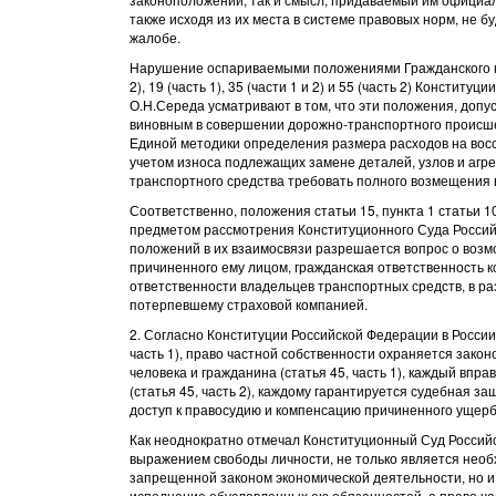
также исходя из их места в системе правовых норм, не
жалобе.
Нарушение оспариваемыми положениями Гражданского код
2), 19 (часть 1), 35 (части 1 и 2) и 55 (часть 2) Консти
О.Н.Середа усматривают в том, что эти положения, доп
виновным в совершении дорожно-транспортного происше
Единой методики определения размера расходов на вос
учетом износа подлежащих замене деталей, узлов и агре
транспортного средства требовать полного возмещения 
Соответственно, положения статьи 15, пункта 1 статьи 1
предметом рассмотрения Конституционного Суда Российс
положений в их взаимосвязи разрешается вопрос о воз
причиненного ему лицом, гражданская ответственность к
ответственности владельцев транспортных средств, в 
потерпевшему страховой компанией.
2. Согласно Конституции Российской Федерации в России
часть 1), право частной собственности охраняется законо
человека и гражданина (статья 45, часть 1), каждый вп
(статья 45, часть 2), каждому гарантируется судебная за
доступ к правосудию и компенсацию причиненного ущерба
Как неоднократно отмечал Конституционный Суд Российс
выражением свободы личности, не только является нео
запрещенной законом экономической деятельности, но и 
исполнение обусловленных ею обязанностей, а право ча