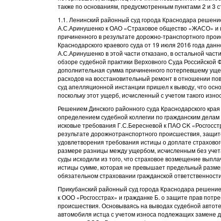
также по основаниям, предусмотренным пунктами 2 и 3 с
1.1. Ленинский районный суд города Краснодара решени
А.С.Аринушенко к ОАО «Страховое общество «ЖАСО» и г
причиненного в результате дорожно-транспортного про
Краснодарского краевого суда от 19 июля 2016 года данн
А.С.Аринушенко в этой части отказано, в остальной час
обзоре судебной практики Верховного Суда Российской Ф
дополнительная сумма причиненного потерпевшему ущер
расходов на восстановительный ремонт в отношении пов
суд апелляционной инстанции пришел к выводу, что осн
поскольку этот ущерб, исчисленный с учетом такого изн
Решением Динского районного суда Краснодарского края
определением судебной коллегии по гражданским делам К
исковые требования Г.С.Бересневой к ПАО CK «Росгосстр
результате дорожнотранспортного происшествия, защите
удовлетворения требования истицы о доплате страховог
размере разницы между ущербом, исчисленным без учета
суды исходили из того, что страховое возмещение выпл
истицы сумме, которая не превышает предельный разме
обязательном страховании гражданской ответственности
Прикубанский районный суд города Краснодара решением
к ООО «Росгосстрах» и гражданке Б. о защите прав потр
происшествия. Основываясь на выводах судебной автоте
автомобиля истца с учетом износа подлежащих замене дет