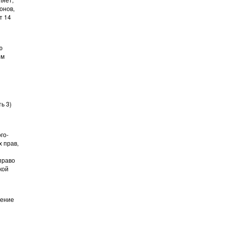
онов,
т 14
ю
ом
ь 3)
го-
 прав,
право
кой
щение