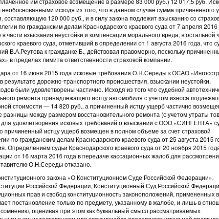
лаченное им страховое возмещение в размере 83 000 руб.) 12 017,5 руб. Ис
л необоснованными исходя из того, что в данном случае сумма причиненного
 составляющую 120 000 руб., и в силу закона подлежит взысканию со страхо
егии по гражданским делам Краснодарского краевого суда от 7 апреля 2016 
в части взыскания неустойки и компенсации морального вреда, в остальной 
кого краевого суда, отметивший в определении от 1 августа 2016 года, что с
ий В.А.Реутова к гражданке Б., действовал правомерно, поскольку причиненн
ах» в пределах лимита ответственности страховой компании.
ара от 16 июня 2015 года исковые требования О.Н.Середы к ОСАО «Ингосстр
результате дорожно-транспортного происшествия, взыскании неустойки,
одов были удовлетворены частично. Исходя из того что судебной автотехнич
льного ремонта принадлежащего истцу автомобиля с учетом износа подлежа
рной стоимости — 14 820 руб., а причиненный истцу ущерб частично возмещен
де разницы между размером восстановительного ремонта (с учетом утраты то
й для удовлетворения исковых требований о взыскании с ООО «СИНГЕНТА» 
 что причиненный истцу ущерб возмещен в полном объеме за счет страховой
и по гражданским делам Краснодарского краевого суда от 25 августа 2015 г
. Определением судьи Краснодарского краевого суда от 20 ноября 2015 год
ции от 16 марта 2016 года в передаче кассационных жалоб для рассмотрени
ставителю О.Н.Середы отказано.
о конституционного закона «О Конституционном Суде Российской Федерации»,
нституции Российской Федерации, Конституционный Суд Российской Федерац
ционных прав и свобод конституционность законоположений, примененных в
мает постановление только по предмету, указанному в жалобе, и лишь в отн
я сомнению, оценивая при этом как буквальный смысл рассматриваемых
льным и иным толкованием или сложившейся правоприменительной практикой