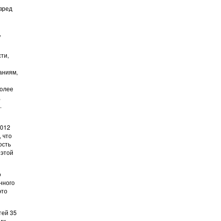
вред
,
ти,
аниям,
Более
,
.
2012
 что
ость
 этой
о
нного
это
тей 35
ми