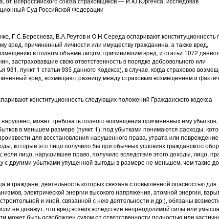
а, от Всероссийского союза страховщиков — И.Ю.Юргенса, исследовав
уционный Суд Российской Федерации
ко, Г.С.Береснева, В.А.Реутов и О.Н.Середа оспаривают конституционность 
ому вред, причиненный личности или имуществу гражданина, а также вред,
озмещению в полном объеме лицом, причинившим вред, и статьи 1072 данног
нин, застраховавшие свою ответственность в порядке добровольного или
 931, пункт 1 статьи 935 данного Кодекса), в случае, когда страховое возме
ричиненный вред, возмещают разницу между страховым возмещением и факти
оспаривают конституционность следующих положений Гражданского кодекса
го нарушено, может требовать полного возмещения причиненных ему убытков,
ытков в меньшем размере (пункт 1); под убытками понимаются расходы, кот
произвести для восстановления нарушенного права, утрата или повреждение
оды, которые это лицо получило бы при обычных условиях гражданского обор
; если лицо, нарушившее право, получило вследствие этого доходы, лицо, пр
у с другими убытками упущенной выгоды в размере не меньшем, чем такие д
ица и граждане, деятельность которых связана с повышенной опасностью для
низмов, электрической энергии высокого напряжения, атомной энергии, взры
строительной и иной, связанной с нею деятельности и др.), обязаны возмест
сли не докажут, что вред возник вследствие непреодолимой силы или умысл
ти может быть освобожден судом от ответственности полностью или частичн