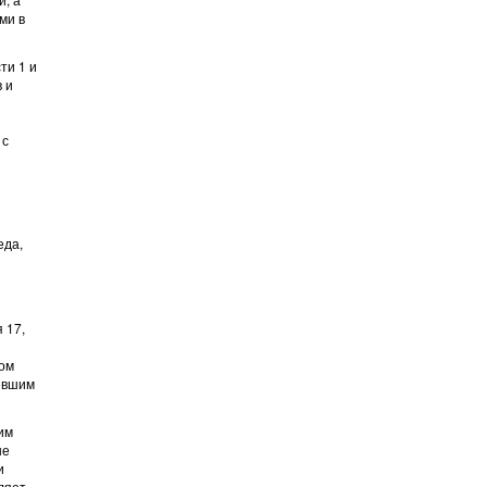
ми в
ти 1 и
в и
 с
еда,
 17,
ном
певшим
им
не
и
ляет,