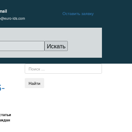
mail
Оставить заявку
fo@euro-ids.com
-
Найти
статьи
раждан