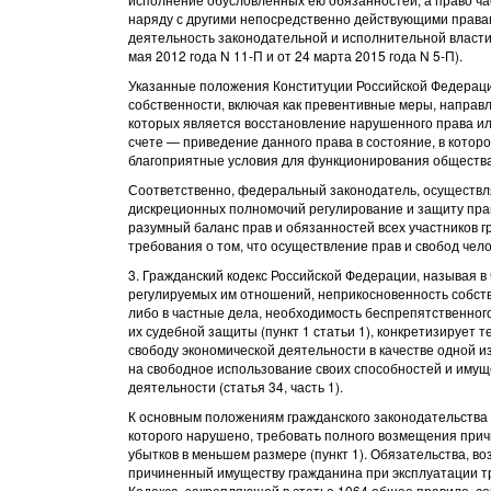
наряду с другими непосредственно действующими правам
деятельность законодательной и исполнительной власти
мая 2012 года N 11-П и от 24 марта 2015 года N 5-П).
Указанные положения Конституции Российской Федераци
собственности, включая как превентивные меры, направ
которых является восстановление нарушенного права ил
счете — приведение данного права в состояние, в котор
благоприятные условия для функционирования общества 
Соответственно, федеральный законодатель, осуществл
дискреционных полномочий регулирование и защиту права
разумный баланс прав и обязанностей всех участников гр
требования о том, что осуществление прав и свобод чел
3. Гражданский кодекс Российской Федерации, называя в
регулируемых им отношений, неприкосновенность собств
либо в частные дела, необходимость беспрепятственног
их судебной защиты (пункт 1 статьи 1), конкретизируе
свободу экономической деятельности в качестве одной из
на свободное использование своих способностей и иму
деятельности (статья 34, часть 1).
К основным положениям гражданского законодательства 
которого нарушено, требовать полного возмещения прич
убытков в меньшем размере (пункт 1). Обязательства, в
причиненный имуществу гражданина при эксплуатации тр
Кодекса, закрепляющей в статье 1064 общее правило, со