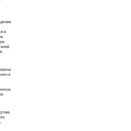
 делам
ся в
ию
ера
талей,
я,
творены
ного в
зноса,
ля
еутова
ого
а