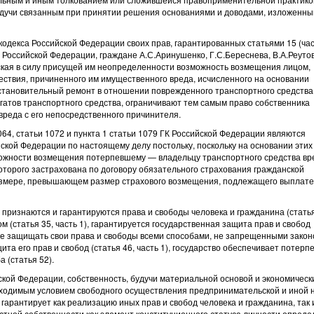
 будучи связанным при принятии решения основаниями и доводами, изложенны
екса Российской Федерации своих прав, гарантированных статьями 15 (час
туции Российской Федерации, граждане А.С.Аринушенко, Г.С.Береснева, В.А.Реуто
уская в силу присущей им неопределенности возможность возмещения лицом,
ствия, причиненного им имущественного вреда, исчисленного на основании
становительный ремонт в отношении поврежденного транспортного средства
гатов транспортного средства, ограничивают тем самым право собственника
вреда с его непосредственного причинителя.
064, статьи 1072 и пункта 1 статьи 1079 ГК Российской Федерации являются
кой Федерации по настоящему делу постольку, поскольку на основании этих
можности возмещения потерпевшему — владельцу транспортного средства вр
оторого застрахована по договору обязательного страхования гражданской
размере, превышающем размер страхового возмещения, подлежащего выплате
 признаются и гарантируются права и свободы человека и гражданина (статья
м (статья 35, часть 1), гарантируется государственная защита прав и свобод
раве защищать свои права и свободы всеми способами, не запрещенными зако
щита его прав и свобод (статья 46, часть 1), государство обеспечивает потер
 (статья 52).
кой Федерации, собственность, будучи материальной основой и экономическ
бходимым условием свободного осуществления предпринимательской и иной 
гарантирует как реализацию иных прав и свобод человека и гражданина, так 
стной собственности как элемент конституционного статуса личности опреде