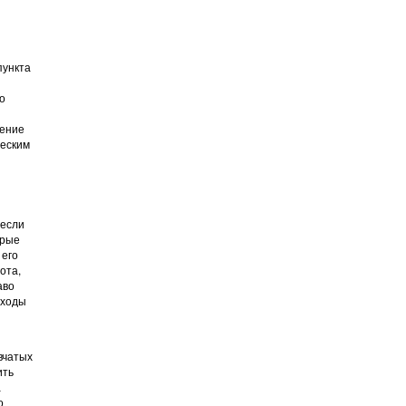
пункта
о
щение
ческим
 если
орые
 его
ота,
аво
оходы
вчатых
ить
а
о