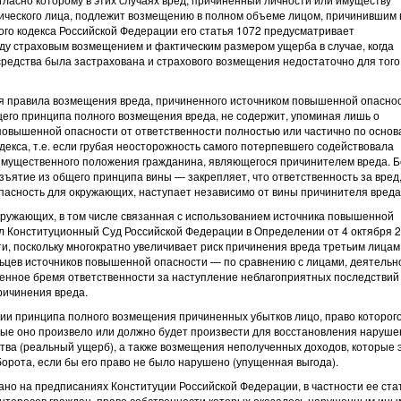
дического лица, подлежит возмещению в полном объеме лицом, причинившим 
ого кодекса Российской Федерации его статья 1072 предусматривает
 страховым возмещением и фактическим размером ущерба в случае, когда
средства была застрахована и страхового возмещения недостаточно для того
я правила возмещения вреда, причиненного источником повышенной опаснос
его принципа полного возмещения вреда, не содержит, упоминая лишь о
повышенной опасности от ответственности полностью или частично по основ
декса, т.е. если грубая неосторожность самого потерпевшего содействовала
 имущественного положения гражданина, являющегося причинителем вреда. 
изъятие из общего принципа вины — закрепляет, что ответственность за вред
сность для окружающих, наступает независимо от вины причинителя вреда
ружающих, в том числе связанная с использованием источника повышенной
ал Конституционный Суд Российской Федерации в Определении от 4 октября 
ти, поскольку многократно увеличивает риск причинения вреда третьим лицам,
ьцев источников повышенной опасности — по сравнению с лицами, деятельн
енное бремя ответственности за наступление неблагоприятных последствий
ричинения вреда.
ации принципа полного возмещения причиненных убытков лицо, право которог
рые оно произвело или должно будет произвести для восстановления наруше
тва (реальный ущерб), а также возмещения неполученных доходов, которые 
орота, если бы его право не было нарушено (упущенная выгода).
но на предписаниях Конституции Российской Федерации, в частности ее ста
х интересов граждан, право собственности которых оказалось нарушенным ины