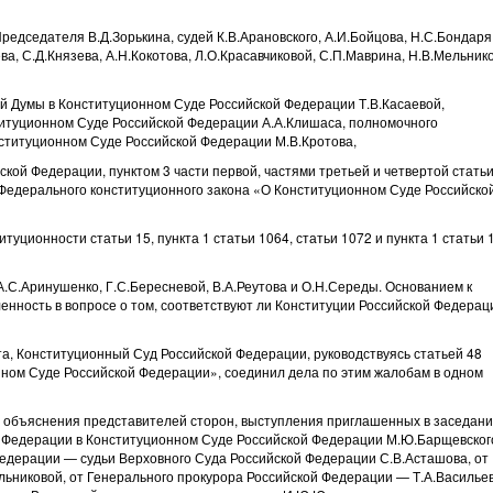
едседателя В.Д.Зорькина, судей К.В.Арановского, А.И.Бойцова, Н.С.Бондаря
а, С.Д.Князева, А.Н.Кокотова, Л.О.Красавчиковой, С.П.Маврина, Н.В.Мельнико
й Думы в Конституционном Суде Российской Федерации Т.В.Касаевой,
итуционном Суде Российской Федерации А.А.Клишаса, полномочного
ституционном Суде Российской Федерации М.В.Кротова,
ской Федерации, пунктом 3 части первой, частями третьей и четвертой статьи
 99 Федерального конституционного закона «О Конституционном Суде Российско
туционности статьи 15, пункта 1 статьи 1064, статьи 1072 и пункта 1 статьи 
.С.Аринушенко, Г.С.Бересневой, В.А.Реутова и О.Н.Середы. Основанием к
нность в вопросе о том, соответствуют ли Конституции Российской Федерац
та, Конституционный Суд Российской Федерации, руководствуясь статьей 48
ном Суде Российской Федерации», соединил дела по этим жалобам в одном
, объяснения представителей сторон, выступления приглашенных в заседан
 Федерации в Конституционном Суде Российской Федерации М.Ю.Барщевского
Федерации — судьи Верховного Суда Российской Федерации С.В.Асташова, от
никовой, от Генерального прокурора Российской Федерации — Т.А.Васильев