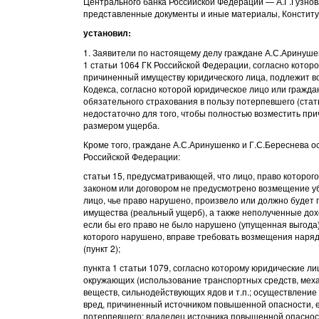
Центрального банка Российской Федерации — А.Г.Гузнов
представленные документы и иные материалы, Констит
установил:
1. Заявители по настоящему делу граждане А.С.Аринушен
1 статьи 1064 ГК Российской Федерации, согласно котор
причиненный имуществу юридического лица, подлежит в
Кодекса, согласно которой юридическое лицо или гражда
обязательного страхования в пользу потерпевшего (статья
недостаточно для того, чтобы полностью возместить п
размером ущерба.
Кроме того, граждане А.С.Аринушенко и Г.С.Береснева 
Российской Федерации:
статьи 15, предусматривающей, что лицо, право которо
законом или договором не предусмотрено возмещение уб
лицо, чье право нарушено, произвело или должно будет 
имущества (реальный ущерб), а также неполученные дох
если бы его право не было нарушено (упущенная выгода)
которого нарушено, вправе требовать возмещения наряд
(пункт 2);
пункта 1 статьи 1079, согласно которому юридические л
окружающих (использование транспортных средств, меха
веществ, сильнодействующих ядов и т.п.; осуществление 
вред, причиненный источником повышенной опасности, е
потерпевшего; владелец источника повышенной опаснос