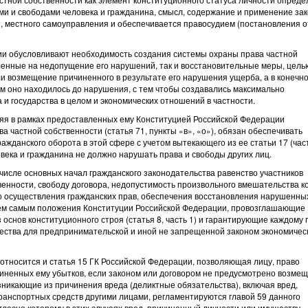
и и свободами человека и гражданина, смысл, содержание и применение зак
, местного самоуправления и обеспечивается правосудием (постановления о
и обусловливают необходимость создания системы охраны права частной
ленные на недопущение его нарушений, так и восстановительные меры, цель
и возмещение причиненного в результате его нарушения ущерба, а в конечн
ом оно находилось до нарушения, с тем чтобы создавались максимально
и государства в целом и экономических отношений в частности.
яя в рамках предоставленных ему Конституцией Российской Федерации
 частной собственности (статья 71, пункты «в», «о»), обязан обеспечивать
ажданского оборота в этой сфере с учетом вытекающего из ее статьи 17 (част
овека и гражданина не должно нарушать права и свободы других лиц.
 числе основных начал гражданского законодательства равенство участников
енности, свободу договора, недопустимость произвольного вмешательства ко
о осуществления гражданских прав, обеспечения восстановления нарушенных
т тем самым положения Конституции Российской Федерации, провозглашающие
 основ конституционного строя (статья 8, часть 1) и гарантирующие каждому 
щества для предпринимательской и иной не запрещенной законом экономичес
относится и статья 15 ГК Российской Федерации, позволяющая лицу, право
иненных ему убытков, если законом или договором не предусмотрено возме
озникающие из причинения вреда (деликтные обязательства), включая вред,
анспортных средств другими лицами, регламентируются главой 59 данного
гласно которому в этих случаях вред, причиненный личности или имуществу