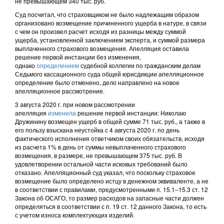
не превышающем 340 тыс. руб.
Суд посчитал, что страховщиком не было надлежащим образом
организовано возмещение причиненного ущерба в натуре, в связи
с чем он произвел расчет исходя из разницы между суммой
ущерба, установленной заключением эксперта, и суммой размера
выплаченного страхового возмещения. Апелляция оставила
решение первой инстанции без изменения,
однако
определением
судебной коллегии по гражданским делам
Седьмого кассационного суда общей юрисдикции апелляционное
определение было отменено, дело направлено на новое
апелляционное рассмотрение.
3 августа 2020 г. при новом рассмотрении
апелляция
изменила
решение первой инстанции: Николаю
Дружинину возмещен ущерб в общей сумме 71 тыс. руб., а также в
его пользу взыскана неустойка с 4 августа 2020 г. по день
фактического исполнения ответчиком своих обязательств, исходя
из расчета 1% в день от суммы невыплаченного страхового
возмещения, в размере, не превышающем 375 тыс. руб. В
удовлетворении остальной части исковых требований было
отказано. Апелляционный суд указал, что поскольку страховое
возмещение было определено истцу в денежном эквиваленте, а не
в соответствии с правилами, предусмотренными п. 15.1–15.3 ст. 12
Закона об ОСАГО, то размер расходов на запасные части должен
определяться в соответствии с п. 19 ст. 12 данного Закона, то есть
с учетом износа комплектующих изделий.