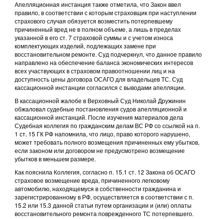
Апелляционная инстанция также отметила, что Закон ввел
правило, в соответствии с которым страховщик при наступлении
страхового случая обязуется возместить потерпевшему
причиненный вред не в полном объеме, а лишь в пределах
указанной в его ст. 7 страховой суммы и с учетом износа
комплектующих изделий, подлежащих замене при
восстановительном ремонте. Суд подчеркнул, что данное правило
направлено на обеспечение баланса экономических интересов
всех участвующих в страховом правоотношении лиц и на
доступность цены договора ОСАГО для владельцев ТС. Суд
кассационной инстанции согласился с выводами апелляции.
В кассационной жалобе в Верховный Суд Николай Дружинин
обжаловал судебные постановления судов апелляционной и
кассационной инстанций. После изучения материалов дела
Судебная коллегия по гражданским делам ВС РФ со ссылкой на п.
1 ст. 15 ГК РФ напомнила, что лицо, право которого нарушено,
может требовать полного возмещения причиненных ему убытков,
если законом или договором не предусмотрено возмещение
убытков в меньшем размере.
Как пояснила Коллегия, согласно п. 15.1 ст. 12 Закона об ОСАГО
страховое возмещение вреда, причиненного легковому
автомобилю, находящемуся в собственности гражданина и
зарегистрированному в РФ, осуществляется в соответствии с п.
15.2 или 15.3 данной статьи путем организации и (или) оплаты
восстановительного ремонта поврежденного ТС потерпевшего.