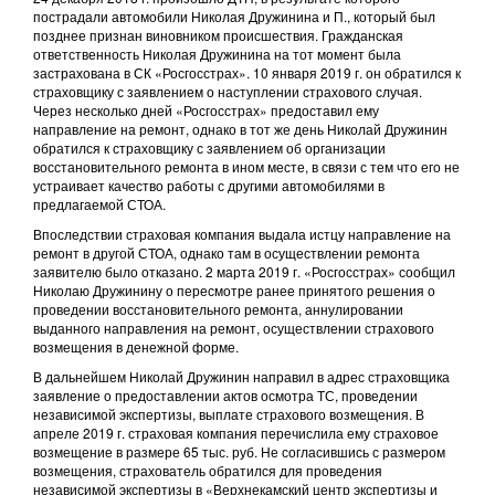
пострадали автомобили Николая Дружинина и П., который был
позднее признан виновником происшествия. Гражданская
ответственность Николая Дружинина на тот момент была
застрахована в СК «Росгосстрах». 10 января 2019 г. он обратился к
страховщику с заявлением о наступлении страхового случая.
Через несколько дней «Росгосстрах» предоставил ему
направление на ремонт, однако в тот же день Николай Дружинин
обратился к страховщику с заявлением об организации
восстановительного ремонта в ином месте, в связи с тем что его не
устраивает качество работы с другими автомобилями в
предлагаемой СТОА.
Впоследствии страховая компания выдала истцу направление на
ремонт в другой СТОА, однако там в осуществлении ремонта
заявителю было отказано. 2 марта 2019 г. «Росгосстрах» сообщил
Николаю Дружинину о пересмотре ранее принятого решения о
проведении восстановительного ремонта, аннулировании
выданного направления на ремонт, осуществлении страхового
возмещения в денежной форме.
В дальнейшем Николай Дружинин направил в адрес страховщика
заявление о предоставлении актов осмотра ТС, проведении
независимой экспертизы, выплате страхового возмещения. В
апреле 2019 г. страховая компания перечислила ему страховое
возмещение в размере 65 тыс. руб. Не согласившись с размером
возмещения, страхователь обратился для проведения
независимой экспертизы в «Верхнекамский центр экспертизы и