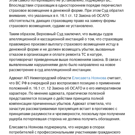
Впоследствии страховщик в одностороннем порядке перечислил
страховое возмещение в денежной форме. При этом Суд обратил
внимание, что указанных в п. 16.1 ст. 12 Закона об ОСАГО
обстоятельств, дающих страховщику право на замену формы
страхового возмещения, судами не установлено.
Таким образом, Верховный Суд заключил, что выводы судов
апелляционной и кассационной инстанций о том, что страховщик
правомерно произвел выплату страхового возмещения истцу в
денежной форме и не должен возмещать убытки, вызванные
отказом в организации и оплате ремонта ТС в натуре,
противоречат приведенным выше положениям закона. В связи с
выявленными нарушениями дело было направлено на новое
рассмотрение в суд апелляционной инстанции.
Адвокат АП Нижегородский области
Елисавета Ноянова
считает,
что ВС РФ в очередной раз воспроизвел позицию о применении
положений п. 16.1 ст. 12 Закона об ОСАГО и о его императивном
характере. По мнению адвоката, практически полезной
представляется позиция о действии принципа полной
компенсации причиненных убытков. Адвокат отметила, что
зачастую рассматриваемая презумпция встает в противовес с
принципами разумности и чрезмерности, поскольку при получении
ущерба потерпевшая сторона не должна получить обогащения.
Елисавета Ноянова подчеркнула, что нередко в спорах
потребителей с профессиональными участниками гражданского