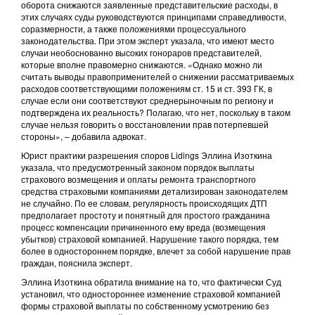
оборота снижаются заявленные представительские расходы, в
этих случаях суды руководствуются принципами справедливости,
соразмерности, а также положениями процессуального
законодательства. При этом эксперт указала, что имеют место
случаи необоснованно высоких гонораров представителей,
которые вполне правомерно снижаются. «Однако можно ли
считать выводы правоприменителей о снижении рассматриваемых
расходов соответствующими положениям ст. 15 и ст. 393 ГК, в
случае если они соответствуют среднерыночным по региону и
подтверждена их реальность? Полагаю, что нет, поскольку в таком
случае нельзя говорить о восстановлении прав потерпевшей
стороны», – добавила адвокат.
Юрист практики разрешения споров Lidings Эллина Изоткина
указала, что предусмотренный законом порядок выплаты
страхового возмещения и оплаты ремонта транспортного
средства страховыми компаниями детализирован законодателем
не случайно. По ее словам, регулярность происходящих ДТП
предполагает простоту и понятный для простого гражданина
процесс компенсации причиненного ему вреда (возмещения
убытков) страховой компанией. Нарушение такого порядка, тем
более в одностороннем порядке, влечет за собой нарушение прав
граждан, пояснила эксперт.
Эллина Изоткина обратила внимание на то, что фактически Суд
установил, что одностороннее изменение страховой компанией
формы страховой выплаты по собственному усмотрению без