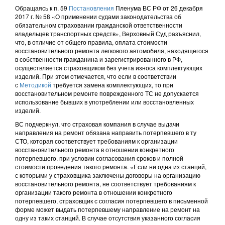
Обращаясь к п. 59
Постановления
Пленума ВС РФ от 26 декабря
2017 г. № 58 «О применении судами законодательства об
обязательном страховании гражданской ответственности
владельцев транспортных средств», Верховный Суд разъяснил,
что, в отличие от общего правила, оплата стоимости
восстановительного ремонта легкового автомобиля, находящегося
в собственности гражданина и зарегистрированного в РФ,
осуществляется страховщиком без учета износа комплектующих
изделий. При этом отмечается, что если в соответствии
с
Методикой
требуется замена комплектующих, то при
восстановительном ремонте поврежденного ТС не допускается
использование бывших в употреблении или восстановленных
изделий.
ВС подчеркнул, что страховая компания в случае выдачи
направления на ремонт обязана направить потерпевшего в ту
СТО, которая соответствует требованиям к организации
восстановительного ремонта в отношении конкретного
потерпевшего, при условии согласования сроков и полной
стоимости проведения такого ремонта. «Если ни одна из станций,
с которыми у страховщика заключены договоры на организацию
восстановительного ремонта, не соответствует требованиям к
организации такого ремонта в отношении конкретного
потерпевшего, страховщик с согласия потерпевшего в письменной
форме может выдать потерпевшему направление на ремонт на
одну из таких станций. В случае отсутствия указанного согласия