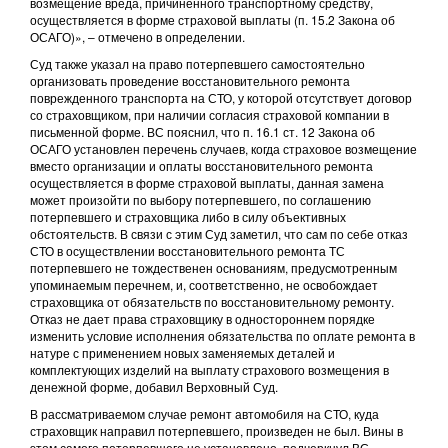
возмещение вреда, причиненного транспортному средству,
осуществляется в форме страховой выплаты (п. 15.2 Закона об
ОСАГО)», – отмечено в определении.
Суд также указал на право потерпевшего самостоятельно
организовать проведение восстановительного ремонта
поврежденного транспорта на СТО, у которой отсутствует договор
со страховщиком, при наличии согласия страховой компании в
письменной форме. ВС пояснил, что п. 16.1 ст. 12 Закона об
ОСАГО установлен перечень случаев, когда страховое возмещение
вместо организации и оплаты восстановительного ремонта
осуществляется в форме страховой выплаты, данная замена
может произойти по выбору потерпевшего, по соглашению
потерпевшего и страховщика либо в силу объективных
обстоятельств. В связи с этим Суд заметил, что сам по себе отказ
СТО в осуществлении восстановительного ремонта ТС
потерпевшего не тождественен основаниям, предусмотренным
упоминаемым перечнем, и, соответственно, не освобождает
страховщика от обязательств по восстановительному ремонту.
Отказ не дает права страховщику в одностороннем порядке
изменить условие исполнения обязательства по оплате ремонта в
натуре с применением новых заменяемых деталей и
комплектующих изделий на выплату страхового возмещения в
денежной форме, добавил Верховный Суд.
В рассматриваемом случае ремонт автомобиля на СТО, куда
страховщик направил потерпевшего, произведен не был. Вины в
этом самого потерпевшего не установлено, подчеркнул ВС.