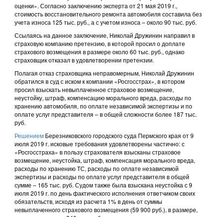
оценки». Согласно заключению эксперта от 21 мая 2019 г.,
стоимость восстановительного ремонта автомобиля составила без
учета износа 125 тыс. руб., а с учетом износа – около 90 тыс. руб.
Ссылаясь на данное заключение, Николай Дружинин направил в
страховую компанию претензию, в которой просил о доплате
страхового возмещения в размере около 60 тыс. руб., однако
страховщик отказал в удовлетворении претензии.
Полагая отказ страховщика неправомерным, Николай Дружинин
обратился в суд с иском к компании «Росгосстрах», в котором
просил взыскать невыплаченное страховое возмещение,
неустойку, штраф, компенсацию морального вреда, расходы по
хранению автомобиля, по оплате независимой экспертизы и по
оплате услуг представителя – в общей сложности более 187 тыс.
руб.
Решением
Березниковского городского суда Пермского края от 9
июля 2019 г. исковые требования удовлетворены частично: с
«Росгосстраха» в пользу страхователя взысканы страховое
возмещение, неустойка, штраф, компенсация морального вреда,
расходы по хранению ТС, расходы по оплате независимой
экспертизы и расходы по оплате услуг представителя в общей
сумме – 165 тыс. руб. Судом также была взыскана неустойка с 9
июля 2019 г. по день фактического исполнения ответчиком своих
обязательств, исходя из расчета 1% в день от суммы
невыплаченного страхового возмещения (59 900 руб.), в размере,