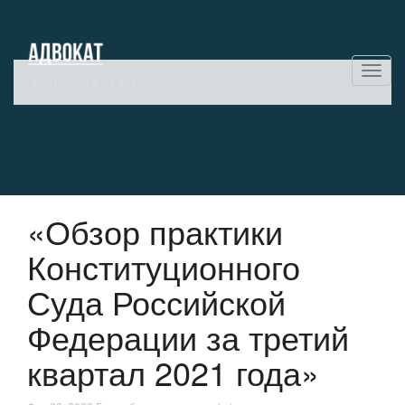
Показ
+7 953 234-34-00
Скры
нави
«Обзор практики
Конституционного
Суда Российской
Федерации за третий
квартал 2021 года»