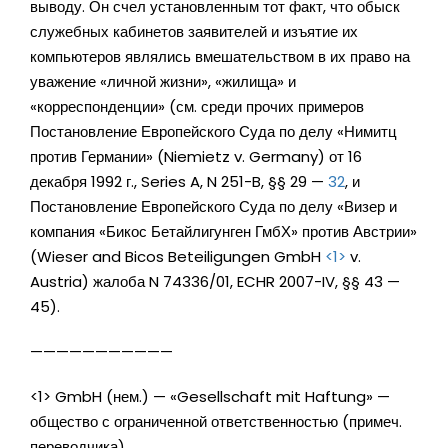
выводу. Он счел установленным тот факт, что обыск
служебных кабинетов заявителей и изъятие их
компьютеров являлись вмешательством в их право на
уважение «личной жизни», «жилища» и
«корреспонденции» (см. среди прочих примеров
Постановление Европейского Суда по делу «Нимитц
против Германии» (Niemietz v. Germany) от 16
декабря 1992 г., Series A, N 251-B, §§ 29 —
32
, и
Постановление Европейского Суда по делу «Визер и
компания «Бикос Бетайлигунген ГмбХ» против Австрии»
(Wieser and Bicos Beteiligungen GmbH
<1>
v.
Austria) жалоба N 74336/01, ECHR 2007-IV, §§ 43 —
45).
———————————
<1> GmbH (нем.) — «Gesellschaft mit Haftung» —
общество с ограниченной ответственностью (примеч.
переводчика).