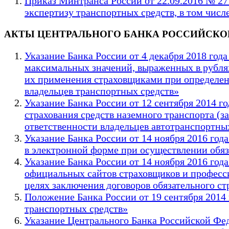
Приказ Минтранса России от 22.09.2016 № 2
экспертизу транспортных средств, в том числ
АКТЫ ЦЕНТРАЛЬНОГО БАНКА РОССИЙСКО
Указание Банка России от 4 декабря 2018 го
максимальных значений, выраженных в рублях
их применения страховщиками при определени
владельцев транспортных средств»
Указание Банка России от 12 сентября 2014 
страхования средств наземного транспорта (
ответственности владельцев автотранспортны
Указание Банка России от 14 ноября 2016 го
в электронной форме при осуществлении обяз
Указание Банка России от 14 ноября 2016 го
официальных сайтов страховщиков и професс
целях заключения договоров обязательного с
Положение Банка России от 19 сентября 2014 
транспортных средств»
Указание Центрального Банка Российской Фед