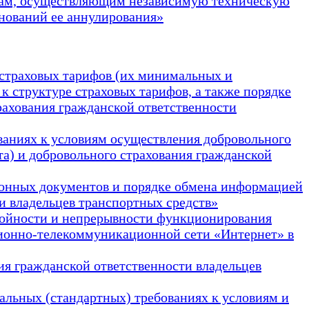
икам, осуществляющим независимую техническую
снований ее аннулирования»
к страховых тарифов (их минимальных и
к структуре страховых тарифов, а также порядке
рахования гражданской ответственности
ваниях к условиям осуществления добровольного
та) и добровольного страхования гражданской
тронных документов и порядке обмена информацией
и владельцев транспортных средств»
ебойности и непрерывности функционирования
ионно-телекоммуникационной сети «Интернет» в
ия гражданской ответственности владельцев
альных (стандартных) требованиях к условиям и